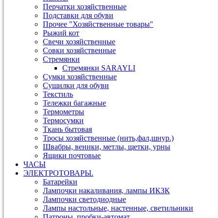
Перчатки хозяйственные
Подставки для обуви
Прочее "Хозяйственные товары"
Рыжий кот
Свечи хозяйственные
Совки хозяйственные
Стремянки
Стремянки SARAYLI
Сумки хозяйственные
Сушилки для обуви
Текстиль
Тележки багажные
Термометры
Термосумки
Ткань бытовая
Тросы хозяйственные (нить,фал,шнур.)
Швабры, веники, метлы, щетки, урны
Ящики почтовые
ЧАСЫ
ЭЛЕКТРОТОВАРЫ.
Батарейки
Лампочки накаливания, лампы ИКЗК
Лампочки светодиодные
Лампы настольные, настенные, светильники
Патроны, пробки-автомат