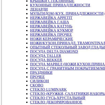
КРЫШКИ СТЕКЛЯННЫЕ
КУХОННЫЕ ПРИНАДЛЕЖНОСТИ
ЛЕНАРДИ
МУЛЬТИДОМ (КУХ. ПРИНАДЛЕЖНОСТИ)
НЕРЖАВЕЙКА APPETIT
НЕРЖАВЕЙКА Г.АША
НЕРЖАВЕЙКА КАТУНЬ
НЕРЖАВЕЙКА КУКМОР
НЕРЖАВЕЙКА ПРОЧЕЕ
НОЖИ КЕРАМИЧЕСКИЕ
НОЖИ/КУХОН.ПРИНАДЛ. TRAMONTINA
ОПЫТНЫЙ СТЕКОЛЬНЫЙ ЗАВОД ГЛАДЬ
ПОСУДА DELTA DIAMOND
ПОСУДА TALLER
ПОСУДА ВEKKER
ПОСУДА МАРВЕЛ (НОЖИ,КУХОН.ПРИН
ПОСУДА С ГРАНИТНЫМ ПОКРЫТИЕМ/М
ПРАЗДНИКИ
ПРОЧЕЕ
СИЛИКОН
СКОВО
СТЕКЛО LUMINARK
СТЕКЛО (КРУЖКИ, САЛАТНИКИ,НАБОРЫ,
СТЕКЛО ГУСЬ-ХРУСТАЛЬНЫЙ
СТЕКЛО ДЕКОРИРОВАННОЕ