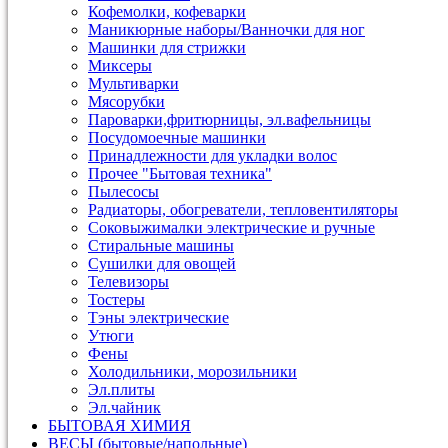
Кофемолки, кофеварки
Маникюрные наборы/Ванночки для ног
Машинки для стрижки
Миксеры
Мультиварки
Мясорубки
Пароварки,фритюрницы, эл.вафельницы
Посудомоечные машинки
Принадлежности для укладки волос
Прочее "Бытовая техника"
Пылесосы
Радиаторы, обогреватели, тепловентиляторы
Соковыжималки электрические и ручные
Стиральные машины
Сушилки для овощей
Телевизоры
Тостеры
Тэны электрические
Утюги
Фены
Холодильники, морозильники
Эл.плиты
Эл.чайник
БЫТОВАЯ ХИМИЯ
ВЕСЫ (бытовые/напольные)