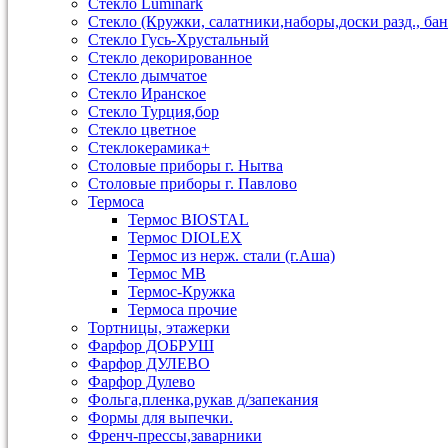
Стекло Luminark
Стекло (Кружки, салатники,наборы,доски разд., бан
Стекло Гусь-Хрустальный
Стекло декорированное
Стекло дымчатое
Стекло Иранское
Стекло Турция,бор
Стекло цветное
Стеклокерамика+
Столовые приборы г. Нытва
Столовые приборы г. Павлово
Термоса
Термос BIOSTAL
Термос DIOLEX
Термос из нерж. стали (г.Аша)
Термос МВ
Термос-Кружка
Термоса прочие
Тортницы, этажерки
Фарфор ДОБРУШ
Фарфор ДУЛЕВО
Фарфор Дулево
Фольга,пленка,рукав д/запекания
Формы для выпечки.
Френч-прессы,заварники