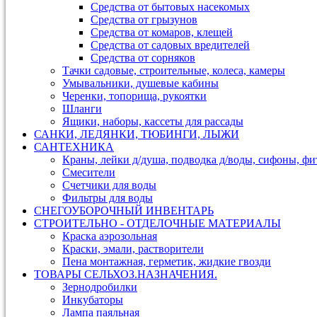
Средства от бытовых насекомых
Средства от грызунов
Средства от комаров, клещей
Средства от садовых вредителей
Средства от сорняков
Тачки садовые, строительные, колеса, камеры
Умывальники, душевые кабины
Черенки, топорища, рукоятки
Шланги
Ящики, наборы, кассеты для рассады
САНКИ, ЛЕДЯНКИ, ТЮБИНГИ, ЛЫЖИ
САНТЕХНИКА
Краны, лейки д/душа, подводка д/воды, сифоны, ф
Смесители
Счетчики для воды
Фильтры для воды
СНЕГОУБОРОЧНЫЙ ИНВЕНТАРЬ
СТРОИТЕЛЬНО - ОТДЕЛОЧНЫЕ МАТЕРИАЛЫ
Краска аэрозольная
Краски, эмали, растворители
Пена монтажная, герметик, жидкие гвозди
ТОВАРЫ СЕЛЬХОЗ.НАЗНАЧЕНИЯ.
Зернодробилки
Инкубаторы
Лампа паяльная