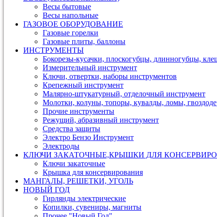
Весы бытовые
Весы напольные
ГАЗОВОЕ ОБОРУДОВАНИЕ
Газовые горелки
Газовые плиты, баллоны
ИНСТРУМЕНТЫ
Бокорезы-кусачки, плоскогубцы, длинногубцы, кле
Измерительный инструмент
Ключи, отвертки, наборы инструментов
Крепежный инструмент
Малярно-штукатурный, отделочный инструмент
Молотки, колуны, топоры, кувалды, ломы, гвоздод
Прочие инструменты
Режущий, абразивный инструмент
Средства защиты
Электро Бензо Инструмент
Электроды
КЛЮЧИ ЗАКАТОЧНЫЕ,КРЫШКИ ДЛЯ КОНСЕРВИРО
Ключи закаточные
Крышка для консервирования
МАНГАЛЫ, РЕШЕТКИ, УГОЛЬ
НОВЫЙ ГОД
Гирлянды электрические
Копилки, сувениры, магниты
Прочее "Новый Год"