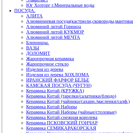
Юг Хозторг г.Минеральные воды
ПОСУДА.
АЛИТА
Алюминиевая посуда(кастрюли,сковороды,мантова
Алюминий литой Горница
Алюминий литой КУКМОР
Алюминий литой МЕЧТА
Блинницы.
ВАЗЫ
ДОЛОМИТ
Жаропрочная керамика
Жаропрочное стекло
Изделия из дерева
Изделия из дерева ХОХЛОМА
ИРАНСКИЙ ФАРФОР БЕЛЬЕ
КАМСКАЯ ПОСУДА (ЧУГУН)
Керамика Китай (КРУЖКА)
Керамика Китай (тарелки/салатники/блюдо)
Керамика Китай (чайники/сахарн./масленки/салф.)
Керамика Китай Наборы
Керамика Китай Наборы (чайные/столовые)
Керамика Китай-снежная королева
Керамика ПСКОВСКИЙ ГОНЧАР
Керамика СЕМИКАРАКОРСКАЯ