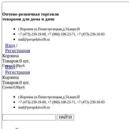
Оптово-розничная торговля
товарами для дома и дачи
г.Воронеж ул.Пешестрелецкая,д.54,корп.И
+7 (473)-239-19-69, +7 (960)-108-23-71, +7 (473)-239-18-93
mail@perspektiva36.ru
Вход
/
Регистрация
Корзина
Товаров:
0
шт.
Сумма:
0,00
руб.
Вход
/
Регистрация
Корзина
Товаров:
0
шт.
Сумма:
0,00
руб.
г.Воронеж ул.Пешестрелецкая,д.54,корп.И
+7 (473)-239-19-69, +7 (960)-108-23-71, +7 (473)-239-18-93
mail@perspektiva36.ru