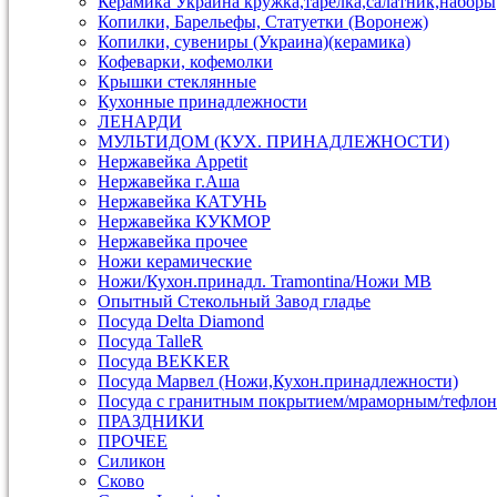
Керамика Украина кружка,тарелка,салатник,наборы
Копилки, Барельефы, Статуетки (Воронеж)
Копилки, сувениры (Украина)(керамика)
Кофеварки, кофемолки
Крышки стеклянные
Кухонные принадлежности
ЛЕНАРДИ
МУЛЬТИДОМ (КУХ. ПРИНАДЛЕЖНОСТИ)
Нержавейка Appetit
Нержавейка г.Аша
Нержавейка КАТУНЬ
Нержавейка КУКМОР
Нержавейка прочее
Ножи керамические
Ножи/Кухон.принадл. Tramontina/Ножи МВ
Опытный Стекольный Завод гладье
Посуда Delta Diamond
Посуда TalleR
Посуда ВEKKER
Посуда Марвел (Ножи,Кухон.принадлежности)
Посуда с гранитным покрытием/мраморным/тефлон
ПРАЗДНИКИ
ПРОЧЕЕ
Силикон
Сково