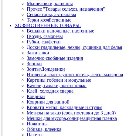
Мышеловки, капканы
Прочее "Товары сельхоз. назначения"
Сепараторы, автоклавы
Терки хозяйственные
ХОЗЯЙСТВЕННЫЕ ТОВАРЫ.
Вешалки напольные, настенные
Гвозди, саморезы
Губки, салфетки
Доски гладильные, чехлы, сушилки для белья
Зажигалки
Замочно-скобяные изделия
Звонки
Зонты/Дождевики
Изолента, скотч, уплотнитель, лента малярная
Картины гобелен и модульные
Качели, гамаки, зонты пляж.
Клей, холодная сварка
Коврики
Коврики для ванной
Кровати метал. раскладные и стулья
Метизы на заказ (срок поставки до 3 дней)
Мешки для мусора,солнцезащитная пленка
Ножницы
Обивка, клеенка
Пакеты