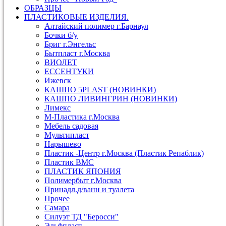
ОБРАЗЦЫ
ПЛАСТИКОВЫЕ ИЗДЕЛИЯ.
Алтайский полимер г.Барнаул
Бочки б/у
Бриг г.Энгельс
Бытпласт г.Москва
ВИОЛЕТ
ЕССЕНТУКИ
Ижевск
КАШПО 5PLAST (НОВИНКИ)
КАШПО ЛИВИНГРИН (НОВИНКИ)
Лимекс
М-Пластика г.Москва
Мебель садовая
Мультипласт
Нарышево
Пластик -Центр г.Москва (Пластик Репаблик)
Пластик ВМС
ПЛАСТИК ЯПОНИЯ
Полимербыт г.Москва
Принадл.д/ванн и туалета
Прочее
Самара
Силуэт ТД "Беросси"
Эльфпласт