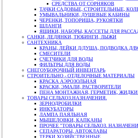
СРЕДСТВА ОТ СОРНЯКОВ
ТАЧКИ САДОВЫЕ, СТРОИТЕЛЬНЫЕ, КОЛ
УМЫВАЛЬНИКИ, ДУШЕВЫЕ КАБИНЫ
ЧЕРЕНКИ, ТОПОРИЩА, РУКОЯТКИ
ШЛАНГИ
ЯЩИКИ, НАБОРЫ, КАССЕТЫ ДЛЯ РАСС
САНКИ, ЛЕДЯНКИ, ТЮБИНГИ, ЛЫЖИ
САНТЕХНИКА
КРАНЫ, ЛЕЙКИ Д/ДУША, ПОДВОДКА Д/
СМЕСИТЕЛИ
СЧЕТЧИКИ ДЛЯ ВОДЫ
ФИЛЬТРЫ ДЛЯ ВОДЫ
СНЕГОУБОРОЧНЫЙ ИНВЕНТАРЬ
СТРОИТЕЛЬНО - ОТДЕЛОЧНЫЕ МАТЕРИАЛЫ
КРАСКА АЭРОЗОЛЬНАЯ
КРАСКИ, ЭМАЛИ, РАСТВОРИТЕЛИ
ПЕНА МОНТАЖНАЯ, ГЕРМЕТИК, ЖИДКИ
ТОВАРЫ СЕЛЬХОЗ.НАЗНАЧЕНИЯ.
ЗЕРНОДРОБИЛКИ
ИНКУБАТОРЫ
ЛАМПА ПАЯЛЬНАЯ
МЫШЕЛОВКИ, КАПКАНЫ
ПРОЧЕЕ "ТОВАРЫ СЕЛЬХОЗ. НАЗНАЧЕН
СЕПАРАТОРЫ, АВТОКЛАВЫ
ТЕРКИ ХОЗЯЙСТВЕННЫЕ