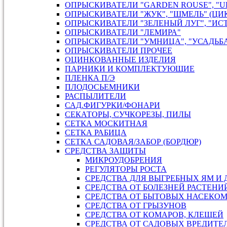
ОПРЫСКИВАТЕЛИ "GARDEN ROUSE", "U
ОПРЫСКИВАТЕЛИ "ЖУК", "ШМЕЛЬ" (ЦИ
ОПРЫСКИВАТЕЛИ "ЗЕЛЕНЫЙ ЛУГ", "ИС
ОПРЫСКИВАТЕЛИ "ЛЕМИРА"
ОПРЫСКИВАТЕЛИ "УМНИЦА", "УСАДЬБ
ОПРЫСКИВАТЕЛИ ПРОЧЕЕ
ОЦИНКОВАННЫЕ ИЗДЕЛИЯ
ПАРНИКИ И КОМПЛЕКТУЮЩИЕ
ПЛЕНКА П/Э
ПЛОДОСЬЕМНИКИ
РАСПЫЛИТЕЛИ
САД.ФИГУРКИ/ФОНАРИ
СЕКАТОРЫ, СУЧКОРЕЗЫ, ПИЛЫ
СЕТКА МОСКИТНАЯ
СЕТКА РАБИЦА
СЕТКА САДОВАЯ/ЗАБОР (БОРДЮР)
СРЕДСТВА ЗАЩИТЫ
МИКРОУДОБРЕНИЯ
РЕГУЛЯТОРЫ РОСТА
СРЕДСТВА ДЛЯ ВЫГРЕБНЫХ ЯМ И
СРЕДСТВА ОТ БОЛЕЗНЕЙ РАСТЕНИ
СРЕДСТВА ОТ БЫТОВЫХ НАСЕКО
СРЕДСТВА ОТ ГРЫЗУНОВ
СРЕДСТВА ОТ КОМАРОВ, КЛЕЩЕЙ
СРЕДСТВА ОТ САДОВЫХ ВРЕДИТЕ