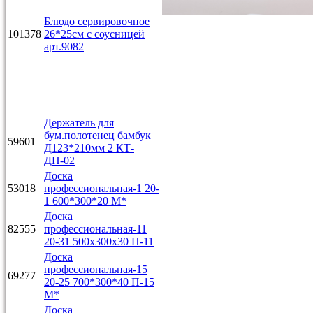
Блюдо сервировочное
101378
26*25см с соусницей
арт.9082
Держатель для
бум.полотенец бамбук
59601
Д123*210мм 2 КТ-
ДП-02
Доска
53018
профессиональная-1 20-
1 600*300*20 М*
Доска
82555
профессиональная-11
20-31 500х300х30 П-11
Доска
профессиональная-15
69277
20-25 700*300*40 П-15
М*
Доска