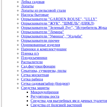
Лейка садовая
Лопаты
Лопаты из рельсовой стали
Насосы бытовые
Опрыскиватели "GARDEN ROUSE", "ULLY"
Опрыскиватели "ЖУК", "ШМЕЛЬ" (ЦИКЛ)
Опрыскиватели "Зеленый Луг", "Истребитель Жука
Опрыскиватели "Лемира"
Опрыскиватели "Умница", "Усадьба"
Опрыскиватели прочее
Оцинкованные изделия
Парники и комплектующие
Пленка п/э
Плодосьемники
Распылители
Сад.фигурки/фонари
Секаторы, сучкорезы, пилы
Сетка москитная
Сетка рабица
Сетка садовая/забор (бордюр)
Средства защиты
Микроудобрения
Регуляторы роста
Средства для выгребных ям и дачных туалето
Средства от болезней растений