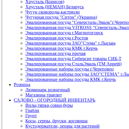
Хрусталь (Борисов)
Хрусталь (НЕМАН) Беларусь
Чугун сковороды,кастрюли
Чугунная посуда "Ситон" (Украина)
Эмалированная посуда "Северсталь-Эмаль"г.Череп
Эмалированная посуда VITROSS "Северсталь-Эмал
Эмалированная посуда г.Магнитогорск
Эмалированная посуда г.Ростов
Эмалированная посуда ЗАО"Стема" г.Лысьва
Эмалированная посуда КМК г.Керчь
Эмалированная посуда прочая
Эмалированная посуда Сибирсие товары СИБ-Т
Эмалированная посуда СтальЭмаль (ТМ Appetit)
Эмалированные наборы посуды г.Череповец
Эмалированные наборы посуды ЗАО"СТЕМА" г.Лы
Эмалированные наборы посуды КМК г.Керчь
Розница
Люминарк розничный
Магазины транзит
САДОВО - ОГОРОДНЫЙ ИНВЕНТАРЬ
Вилы,тяпки,совки,буры
Грабли
Грунт
Косы, серпы, бруски, косовища
Кустодержатели, опоры для растений