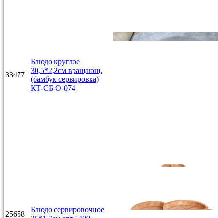
Блюдо круглое
30,5*2,2см вращающ.
33477
(бамбук сервировка)
КТ-СБ-О-074
Блюдо сервировочное
25658