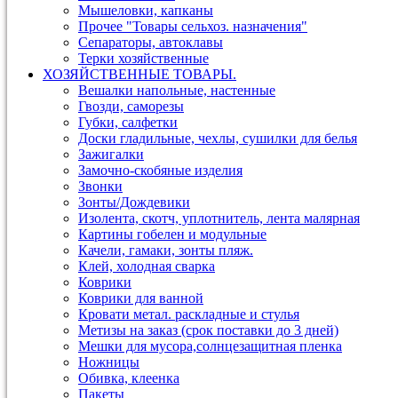
Мышеловки, капканы
Прочее "Товары сельхоз. назначения"
Сепараторы, автоклавы
Терки хозяйственные
ХОЗЯЙСТВЕННЫЕ ТОВАРЫ.
Вешалки напольные, настенные
Гвозди, саморезы
Губки, салфетки
Доски гладильные, чехлы, сушилки для белья
Зажигалки
Замочно-скобяные изделия
Звонки
Зонты/Дождевики
Изолента, скотч, уплотнитель, лента малярная
Картины гобелен и модульные
Качели, гамаки, зонты пляж.
Клей, холодная сварка
Коврики
Коврики для ванной
Кровати метал. раскладные и стулья
Метизы на заказ (срок поставки до 3 дней)
Мешки для мусора,солнцезащитная пленка
Ножницы
Обивка, клеенка
Пакеты