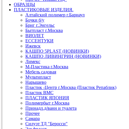
ОБРАЗЦЫ
ПЛАСТИКОВЫЕ ИЗДЕЛИЯ.
Алтайский полимер г.Барнаул
Бочки б/у
Бриг г.Энгельс
Бытпласт г.Москва
ВИОЛЕТ
ЕССЕНТУКИ
Ижевск
КАШПО 5PLAST (НОВИНКИ)
КАШПО ЛИВИНГРИН (НОВИНКИ)
Лимекс
М-Пластика г.Москва
Мебель садовая
Мультипласт
Нарышево
Пластик -Центр г.Москва (Пластик Репаблик)
Пластик ВМС
ПЛАСТИК ЯПОНИЯ
Полимербыт г.Москва
Принадл.д/ванн и туалета
Прочее
Самара
Силуэт ТД "Беросси"
Эльфпласт