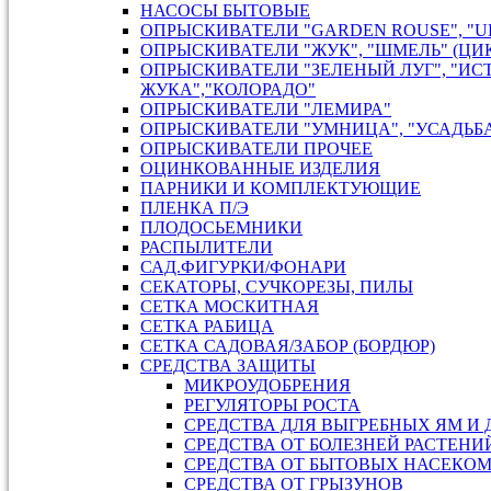
НАСОСЫ БЫТОВЫЕ
ОПРЫСКИВАТЕЛИ "GARDEN ROUSE", "U
ОПРЫСКИВАТЕЛИ "ЖУК", "ШМЕЛЬ" (ЦИ
ОПРЫСКИВАТЕЛИ "ЗЕЛЕНЫЙ ЛУГ", "ИС
ЖУКА","КОЛОРАДО"
ОПРЫСКИВАТЕЛИ "ЛЕМИРА"
ОПРЫСКИВАТЕЛИ "УМНИЦА", "УСАДЬБ
ОПРЫСКИВАТЕЛИ ПРОЧЕЕ
ОЦИНКОВАННЫЕ ИЗДЕЛИЯ
ПАРНИКИ И КОМПЛЕКТУЮЩИЕ
ПЛЕНКА П/Э
ПЛОДОСЬЕМНИКИ
РАСПЫЛИТЕЛИ
САД.ФИГУРКИ/ФОНАРИ
СЕКАТОРЫ, СУЧКОРЕЗЫ, ПИЛЫ
СЕТКА МОСКИТНАЯ
СЕТКА РАБИЦА
СЕТКА САДОВАЯ/ЗАБОР (БОРДЮР)
СРЕДСТВА ЗАЩИТЫ
МИКРОУДОБРЕНИЯ
РЕГУЛЯТОРЫ РОСТА
СРЕДСТВА ДЛЯ ВЫГРЕБНЫХ ЯМ И
СРЕДСТВА ОТ БОЛЕЗНЕЙ РАСТЕНИ
СРЕДСТВА ОТ БЫТОВЫХ НАСЕКО
СРЕДСТВА ОТ ГРЫЗУНОВ