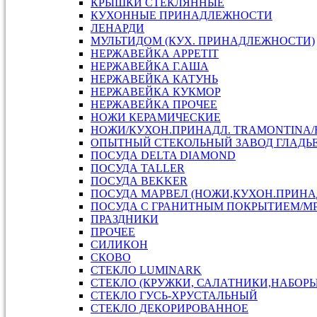
КРЫШКИ СТЕКЛЯННЫЕ
КУХОННЫЕ ПРИНАДЛЕЖНОСТИ
ЛЕНАРДИ
МУЛЬТИДОМ (КУХ. ПРИНАДЛЕЖНОСТИ)
НЕРЖАВЕЙКА APPETIT
НЕРЖАВЕЙКА Г.АША
НЕРЖАВЕЙКА КАТУНЬ
НЕРЖАВЕЙКА КУКМОР
НЕРЖАВЕЙКА ПРОЧЕЕ
НОЖИ КЕРАМИЧЕСКИЕ
НОЖИ/КУХОН.ПРИНАДЛ. TRAMONTINA
ОПЫТНЫЙ СТЕКОЛЬНЫЙ ЗАВОД ГЛАДЬ
ПОСУДА DELTA DIAMOND
ПОСУДА TALLER
ПОСУДА ВEKKER
ПОСУДА МАРВЕЛ (НОЖИ,КУХОН.ПРИН
ПОСУДА С ГРАНИТНЫМ ПОКРЫТИЕМ/М
ПРАЗДНИКИ
ПРОЧЕЕ
СИЛИКОН
СКОВО
СТЕКЛО LUMINARK
СТЕКЛО (КРУЖКИ, САЛАТНИКИ,НАБОРЫ,
СТЕКЛО ГУСЬ-ХРУСТАЛЬНЫЙ
СТЕКЛО ДЕКОРИРОВАННОЕ