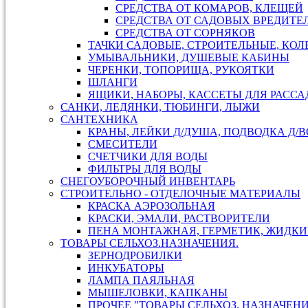
СРЕДСТВА ОТ КОМАРОВ, КЛЕЩЕЙ
СРЕДСТВА ОТ САДОВЫХ ВРЕДИТЕ
СРЕДСТВА ОТ СОРНЯКОВ
ТАЧКИ САДОВЫЕ, СТРОИТЕЛЬНЫЕ, КОЛ
УМЫВАЛЬНИКИ, ДУШЕВЫЕ КАБИНЫ
ЧЕРЕНКИ, ТОПОРИЩА, РУКОЯТКИ
ШЛАНГИ
ЯЩИКИ, НАБОРЫ, КАССЕТЫ ДЛЯ РАСС
САНКИ, ЛЕДЯНКИ, ТЮБИНГИ, ЛЫЖИ
САНТЕХНИКА
КРАНЫ, ЛЕЙКИ Д/ДУША, ПОДВОДКА Д/
СМЕСИТЕЛИ
СЧЕТЧИКИ ДЛЯ ВОДЫ
ФИЛЬТРЫ ДЛЯ ВОДЫ
СНЕГОУБОРОЧНЫЙ ИНВЕНТАРЬ
СТРОИТЕЛЬНО - ОТДЕЛОЧНЫЕ МАТЕРИАЛЫ
КРАСКА АЭРОЗОЛЬНАЯ
КРАСКИ, ЭМАЛИ, РАСТВОРИТЕЛИ
ПЕНА МОНТАЖНАЯ, ГЕРМЕТИК, ЖИДКИ
ТОВАРЫ СЕЛЬХОЗ.НАЗНАЧЕНИЯ.
ЗЕРНОДРОБИЛКИ
ИНКУБАТОРЫ
ЛАМПА ПАЯЛЬНАЯ
МЫШЕЛОВКИ, КАПКАНЫ
ПРОЧЕЕ "ТОВАРЫ СЕЛЬХОЗ. НАЗНАЧЕН