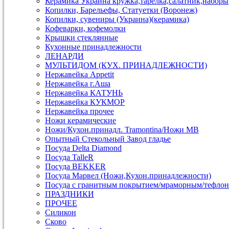
Керамика Украина кружка,тарелка,салатник,наборы
Копилки, Барельефы, Статуетки (Воронеж)
Копилки, сувениры (Украина)(керамика)
Кофеварки, кофемолки
Крышки стеклянные
Кухонные принадлежности
ЛЕНАРДИ
МУЛЬТИДОМ (КУХ. ПРИНАДЛЕЖНОСТИ)
Нержавейка Appetit
Нержавейка г.Аша
Нержавейка КАТУНЬ
Нержавейка КУКМОР
Нержавейка прочее
Ножи керамические
Ножи/Кухон.принадл. Tramontina/Ножи МВ
Опытный Стекольный Завод гладье
Посуда Delta Diamond
Посуда TalleR
Посуда ВEKKER
Посуда Марвел (Ножи,Кухон.принадлежности)
Посуда с гранитным покрытием/мраморным/тефлон
ПРАЗДНИКИ
ПРОЧЕЕ
Силикон
Сково