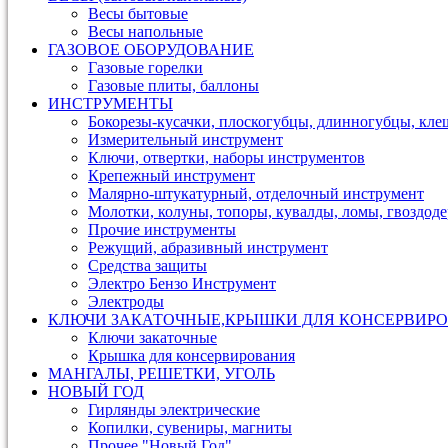
Весы бытовые
Весы напольные
ГАЗОВОЕ ОБОРУДОВАНИЕ
Газовые горелки
Газовые плиты, баллоны
ИНСТРУМЕНТЫ
Бокорезы-кусачки, плоскогубцы, длинногубцы, кле
Измерительный инструмент
Ключи, отвертки, наборы инструментов
Крепежный инструмент
Малярно-штукатурный, отделочный инструмент
Молотки, колуны, топоры, кувалды, ломы, гвоздод
Прочие инструменты
Режущий, абразивный инструмент
Средства защиты
Электро Бензо Инструмент
Электроды
КЛЮЧИ ЗАКАТОЧНЫЕ,КРЫШКИ ДЛЯ КОНСЕРВИРО
Ключи закаточные
Крышка для консервирования
МАНГАЛЫ, РЕШЕТКИ, УГОЛЬ
НОВЫЙ ГОД
Гирлянды электрические
Копилки, сувениры, магниты
Прочее "Новый Год"