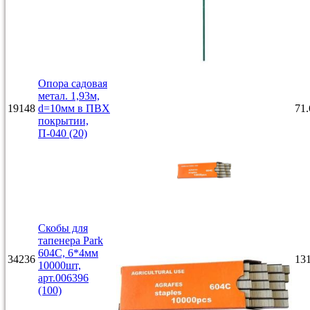
Опора садовая
метал. 1,93м,
19148
d=10мм в ПВХ
71.
покрытии,
П-040 (20)
Скобы для
тапенера Park
604С, 6*4мм
34236
131
10000шт,
арт.006396
(100)