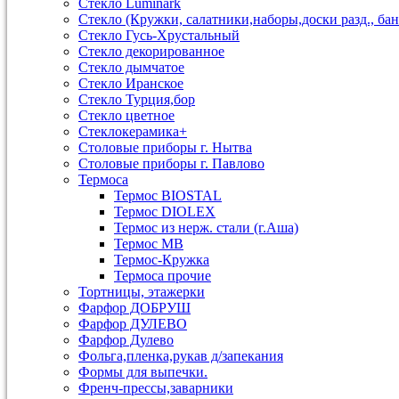
Стекло Luminark
Стекло (Кружки, салатники,наборы,доски разд., бан
Стекло Гусь-Хрустальный
Стекло декорированное
Стекло дымчатое
Стекло Иранское
Стекло Турция,бор
Стекло цветное
Стеклокерамика+
Столовые приборы г. Нытва
Столовые приборы г. Павлово
Термоса
Термос BIOSTAL
Термос DIOLEX
Термос из нерж. стали (г.Аша)
Термос МВ
Термос-Кружка
Термоса прочие
Тортницы, этажерки
Фарфор ДОБРУШ
Фарфор ДУЛЕВО
Фарфор Дулево
Фольга,пленка,рукав д/запекания
Формы для выпечки.
Френч-прессы,заварники