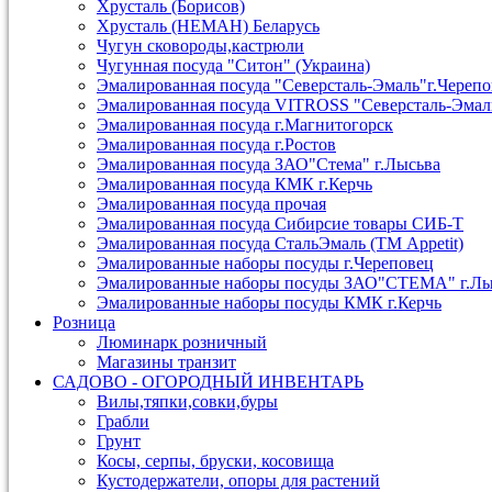
Хрусталь (Борисов)
Хрусталь (НЕМАН) Беларусь
Чугун сковороды,кастрюли
Чугунная посуда "Ситон" (Украина)
Эмалированная посуда "Северсталь-Эмаль"г.Череп
Эмалированная посуда VITROSS "Северсталь-Эмал
Эмалированная посуда г.Магнитогорск
Эмалированная посуда г.Ростов
Эмалированная посуда ЗАО"Стема" г.Лысьва
Эмалированная посуда КМК г.Керчь
Эмалированная посуда прочая
Эмалированная посуда Сибирсие товары СИБ-Т
Эмалированная посуда СтальЭмаль (ТМ Appetit)
Эмалированные наборы посуды г.Череповец
Эмалированные наборы посуды ЗАО"СТЕМА" г.Лы
Эмалированные наборы посуды КМК г.Керчь
Розница
Люминарк розничный
Магазины транзит
САДОВО - ОГОРОДНЫЙ ИНВЕНТАРЬ
Вилы,тяпки,совки,буры
Грабли
Грунт
Косы, серпы, бруски, косовища
Кустодержатели, опоры для растений