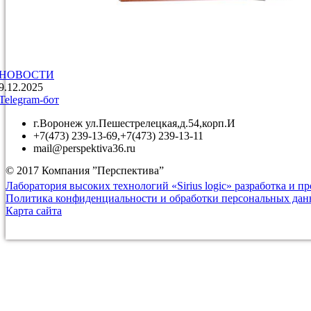
НОВОСТИ
9.12.2025
Telegram-бот
г.Воронеж ул.Пешестрелецкая,д.54,корп.И
+7(473) 239-13-69,+7(473) 239-13-11
mail@perspektiva36.ru
© 2017 Компания ”Перспектива”
Лаборатория высоких технологий «Sirius logic» разработка и п
Политика конфиденциальности и обработки персональных да
Карта сайта