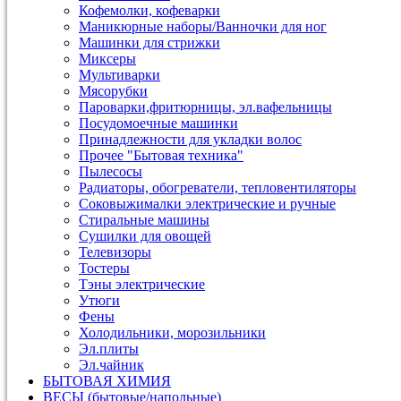
Кофемолки, кофеварки
Маникюрные наборы/Ванночки для ног
Машинки для стрижки
Миксеры
Мультиварки
Мясорубки
Пароварки,фритюрницы, эл.вафельницы
Посудомоечные машинки
Принадлежности для укладки волос
Прочее "Бытовая техника"
Пылесосы
Радиаторы, обогреватели, тепловентиляторы
Соковыжималки электрические и ручные
Стиральные машины
Сушилки для овощей
Телевизоры
Тостеры
Тэны электрические
Утюги
Фены
Холодильники, морозильники
Эл.плиты
Эл.чайник
БЫТОВАЯ ХИМИЯ
ВЕСЫ (бытовые/напольные)