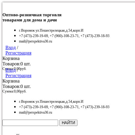
Оптово-розничная торговля
товарами для дома и дачи
г.Воронеж ул.Пешестрелецкая,д.54,корп.И
+7 (473)-239-19-69, +7 (960)-108-23-71, +7 (473)-239-18-93
mail@perspektiva36.ru
Вход
/
Регистрация
Корзина
Товаров:
0
шт.
Сумма:
0,00
руб.
Вход
/
Регистрация
Корзина
Товаров:
0
шт.
Сумма:
0,00
руб.
г.Воронеж ул.Пешестрелецкая,д.54,корп.И
+7 (473)-239-19-69, +7 (960)-108-23-71, +7 (473)-239-18-93
mail@perspektiva36.ru