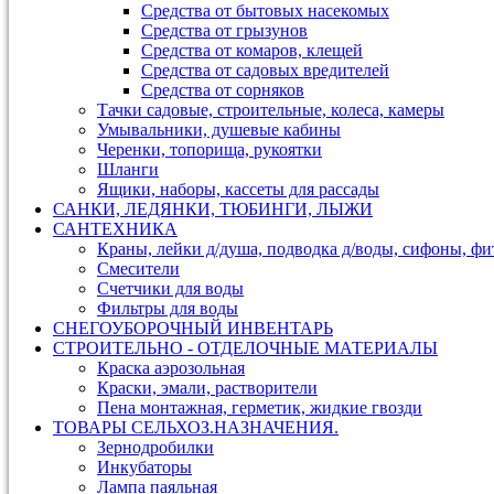
Средства от бытовых насекомых
Средства от грызунов
Средства от комаров, клещей
Средства от садовых вредителей
Средства от сорняков
Тачки садовые, строительные, колеса, камеры
Умывальники, душевые кабины
Черенки, топорища, рукоятки
Шланги
Ящики, наборы, кассеты для рассады
САНКИ, ЛЕДЯНКИ, ТЮБИНГИ, ЛЫЖИ
САНТЕХНИКА
Краны, лейки д/душа, подводка д/воды, сифоны, ф
Смесители
Счетчики для воды
Фильтры для воды
СНЕГОУБОРОЧНЫЙ ИНВЕНТАРЬ
СТРОИТЕЛЬНО - ОТДЕЛОЧНЫЕ МАТЕРИАЛЫ
Краска аэрозольная
Краски, эмали, растворители
Пена монтажная, герметик, жидкие гвозди
ТОВАРЫ СЕЛЬХОЗ.НАЗНАЧЕНИЯ.
Зернодробилки
Инкубаторы
Лампа паяльная