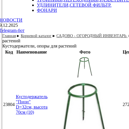
УДЛИНИТЕЛИ,СЕТЕВОЙ ФИЛЬТР.
ФОНАРИ
НОВОСТИ
9.12.2025
Telegram-бот
Главная
Корневой каталог
САДОВО - ОГОРОДНЫЙ ИНВЕНТАРЬ
растений
Кустодержатели, опоры для растений
Код
Наименование
Фото
Це
Кустодержатель
"Пион"
23804
272
D=32см, высота
70см (10)