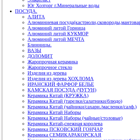
Юг Хозторг г.Минеральные воды
ПОСУДА.
АЛИТА
Алюминиевая посуда(кастрюли,сковороды,мантова
Алюминий литой Горница
Алюминий литой КУКМОР
Алюминий литой МЕЧТА
Блинницы.
ВАЗЫ
ДОЛОМИТ
Жаропрочная керамика
Жаропрочное стекло
Изделия из дерева
Изделия из дерева ХОХЛОМА
ИРАНСКИЙ ФАРФОР БЕЛЬЕ
КАМСКАЯ ПОСУДА (ЧУГУН)
Керамика Китай (КРУЖКА)
Керамика Китай (тарелки/салатники/блюдо)
Керамика Китай (чайники/сахарн./масленки/салф.)
Керамика Китай Наборы
Керамика Китай Наборы (чайные/столовые)
Керамика Китай-снежная королева
Керамика ПСКОВСКИЙ ГОНЧАР
Керамика СЕМИКАРАКОРСКАЯ