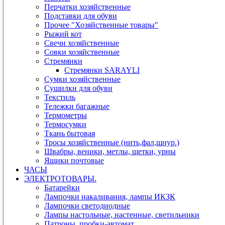
Перчатки хозяйственные
Подставки для обуви
Прочее "Хозяйственные товары"
Рыжий кот
Свечи хозяйственные
Совки хозяйственные
Стремянки
Стремянки SARAYLI
Сумки хозяйственные
Сушилки для обуви
Текстиль
Тележки багажные
Термометры
Термосумки
Ткань бытовая
Тросы хозяйственные (нить,фал,шнур.)
Швабры, веники, метлы, щетки, урны
Ящики почтовые
ЧАСЫ
ЭЛЕКТРОТОВАРЫ.
Батарейки
Лампочки накаливания, лампы ИКЗК
Лампочки светодиодные
Лампы настольные, настенные, светильники
Патроны, пробки-автомат