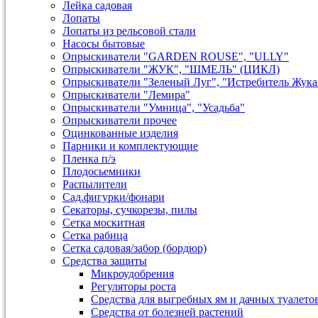
Лейка садовая
Лопаты
Лопаты из рельсовой стали
Насосы бытовые
Опрыскиватели "GARDEN ROUSE", "ULLY"
Опрыскиватели "ЖУК", "ШМЕЛЬ" (ЦИКЛ)
Опрыскиватели "Зеленый Луг", "Истребитель Жука
Опрыскиватели "Лемира"
Опрыскиватели "Умница", "Усадьба"
Опрыскиватели прочее
Оцинкованные изделия
Парники и комплектующие
Пленка п/э
Плодосьемники
Распылители
Сад.фигурки/фонари
Секаторы, сучкорезы, пилы
Сетка москитная
Сетка рабица
Сетка садовая/забор (бордюр)
Средства защиты
Микроудобрения
Регуляторы роста
Средства для выгребных ям и дачных туалето
Средства от болезней растений