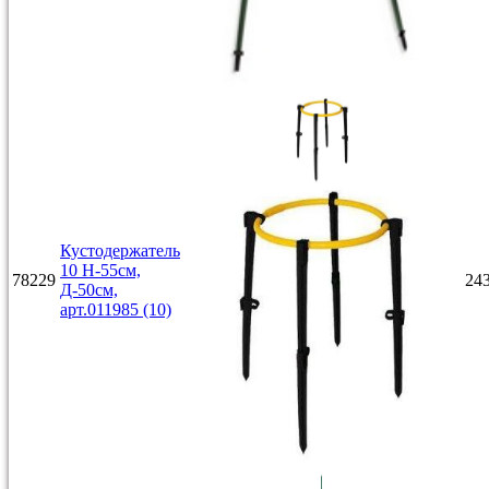
Кустодержатель
10 Н-55см,
78229
243
Д-50см,
арт.011985 (10)