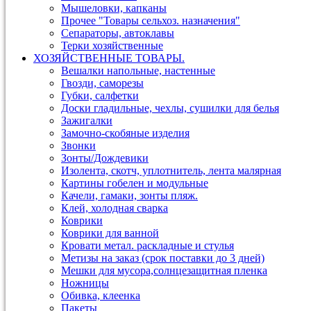
Мышеловки, капканы
Прочее "Товары сельхоз. назначения"
Сепараторы, автоклавы
Терки хозяйственные
ХОЗЯЙСТВЕННЫЕ ТОВАРЫ.
Вешалки напольные, настенные
Гвозди, саморезы
Губки, салфетки
Доски гладильные, чехлы, сушилки для белья
Зажигалки
Замочно-скобяные изделия
Звонки
Зонты/Дождевики
Изолента, скотч, уплотнитель, лента малярная
Картины гобелен и модульные
Качели, гамаки, зонты пляж.
Клей, холодная сварка
Коврики
Коврики для ванной
Кровати метал. раскладные и стулья
Метизы на заказ (срок поставки до 3 дней)
Мешки для мусора,солнцезащитная пленка
Ножницы
Обивка, клеенка
Пакеты