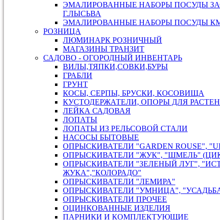
ЭМАЛИРОВАННЫЕ НАБОРЫ ПОСУДЫ ЗА
Г.ЛЫСЬВА
ЭМАЛИРОВАННЫЕ НАБОРЫ ПОСУДЫ КМК
РОЗНИЦА
ЛЮМИНАРК РОЗНИЧНЫЙ
МАГАЗИНЫ ТРАНЗИТ
САДОВО - ОГОРОДНЫЙ ИНВЕНТАРЬ
ВИЛЫ,ТЯПКИ,СОВКИ,БУРЫ
ГРАБЛИ
ГРУНТ
КОСЫ, СЕРПЫ, БРУСКИ, КОСОВИЩА
КУСТОДЕРЖАТЕЛИ, ОПОРЫ ДЛЯ РАСТЕ
ЛЕЙКА САДОВАЯ
ЛОПАТЫ
ЛОПАТЫ ИЗ РЕЛЬСОВОЙ СТАЛИ
НАСОСЫ БЫТОВЫЕ
ОПРЫСКИВАТЕЛИ "GARDEN ROUSE", "U
ОПРЫСКИВАТЕЛИ "ЖУК", "ШМЕЛЬ" (ЦИ
ОПРЫСКИВАТЕЛИ "ЗЕЛЕНЫЙ ЛУГ", "ИС
ЖУКА","КОЛОРАДО"
ОПРЫСКИВАТЕЛИ "ЛЕМИРА"
ОПРЫСКИВАТЕЛИ "УМНИЦА", "УСАДЬБ
ОПРЫСКИВАТЕЛИ ПРОЧЕЕ
ОЦИНКОВАННЫЕ ИЗДЕЛИЯ
ПАРНИКИ И КОМПЛЕКТУЮЩИЕ