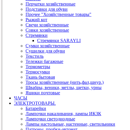
Перчатки хозяйственные
Подставки для обуви
Прочее "Хозяйственные товары"
Рыжий кот
Свечи хозяйственные
Совки хозяйственные
Стремянки
Стремянки SARAYLI
Сумки хозяйственные
Сушилки для обуви
Текстиль
Тележки багажные
Термометры
Термосумки
Ткань бытовая
Тросы хозяйственные (нить,фал,шнур.)
Швабры, веники, метлы, щетки, урны
Ящики почтовые
ЧАСЫ
ЭЛЕКТРОТОВАРЫ.
Батарейки
Лампочки накаливания, лампы ИКЗК
Лампочки светодиодные
Лампы настольные, настенные, светильники
Патроны, пробки-автомат