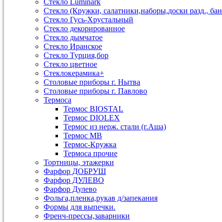
Стекло Luminark
Стекло (Кружки, салатники,наборы,доски разд., бан
Стекло Гусь-Хрустальный
Стекло декорированное
Стекло дымчатое
Стекло Иранское
Стекло Турция,бор
Стекло цветное
Стеклокерамика+
Столовые приборы г. Нытва
Столовые приборы г. Павлово
Термоса
Термос BIOSTAL
Термос DIOLEX
Термос из нерж. стали (г.Аша)
Термос МВ
Термос-Кружка
Термоса прочие
Тортницы, этажерки
Фарфор ДОБРУШ
Фарфор ДУЛЕВО
Фарфор Дулево
Фольга,пленка,рукав д/запекания
Формы для выпечки.
Френч-прессы,заварники