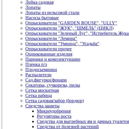
Лейка садовая
Лопаты
Лопаты из рельсовой стали
Насосы бытовые
Опрыскиватели "GARDEN ROUSE", "ULLY"
Опрыскиватели "ЖУК", "ШМЕЛЬ" (ЦИКЛ)
Опрыскиватели "Зеленый Луг", "Истребитель Жука
Опрыскиватели "Лемира"
Опрыскиватели "Умница", "Усадьба"
Опрыскиватели прочее
Оцинкованные изделия
Парники и комплектующие
Пленка п/э
Плодосьемники
Распылители
Сад.фигурки/фонари
Секаторы, сучкорезы, пилы
Сетка москитная
Сетка рабица
Сетка садовая/забор (бордюр)
Средства защиты
Микроудобрения
Регуляторы роста
Средства для выгребных ям и дачных туалето
Средства от болезней растений