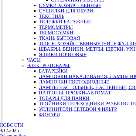
СУМКИ ХОЗЯЙСТВЕННЫЕ
СУШИЛКИ ДЛЯ ОБУВИ
ТЕКСТИЛЬ
ТЕЛЕЖКИ БАГАЖНЫЕ
ТЕРМОМЕТРЫ
ТЕРМОСУМКИ
ТКАНЬ БЫТОВАЯ
ТРОСЫ ХОЗЯЙСТВЕННЫЕ (НИТЬ,ФАЛ,ШН
ШВАБРЫ, ВЕНИКИ, МЕТЛЫ, ЩЕТКИ, УР
ЯЩИКИ ПОЧТОВЫЕ
ЧАСЫ
ЭЛЕКТРОТОВАРЫ.
БАТАРЕЙКИ
ЛАМПОЧКИ НАКАЛИВАНИЯ, ЛАМПЫ И
ЛАМПОЧКИ СВЕТОДИОДНЫЕ
ЛАМПЫ НАСТОЛЬНЫЕ, НАСТЕННЫЕ, С
ПАТРОНЫ, ПРОБКИ-АВТОМАТ
ТОВАРЫ ДЛЯ ПАЙКИ
ТРОЙНИКИ,ПЕРЕХОДНИКИ,РАЗВЕТВИТЕ
УДЛИНИТЕЛИ,СЕТЕВОЙ ФИЛЬТР.
ФОНАРИ
НОВОСТИ
9.12.2025
Telegram-бот