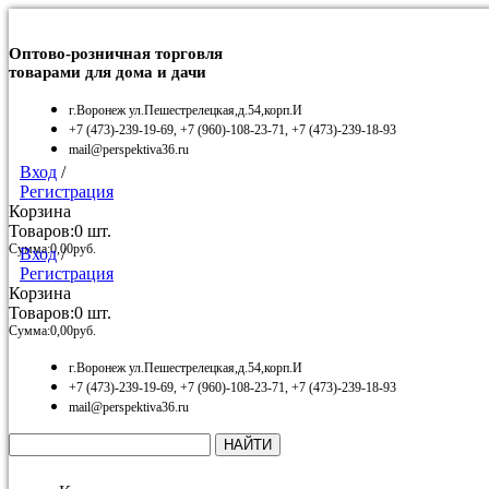
Оптово-розничная торговля
товарами для дома и дачи
г.Воронеж ул.Пешестрелецкая,д.54,корп.И
+7 (473)-239-19-69, +7 (960)-108-23-71, +7 (473)-239-18-93
mail@perspektiva36.ru
Вход
/
Регистрация
Корзина
Товаров:
0
шт.
Сумма:
0,00
руб.
Вход
/
Регистрация
Корзина
Товаров:
0
шт.
Сумма:
0,00
руб.
г.Воронеж ул.Пешестрелецкая,д.54,корп.И
+7 (473)-239-19-69, +7 (960)-108-23-71, +7 (473)-239-18-93
mail@perspektiva36.ru