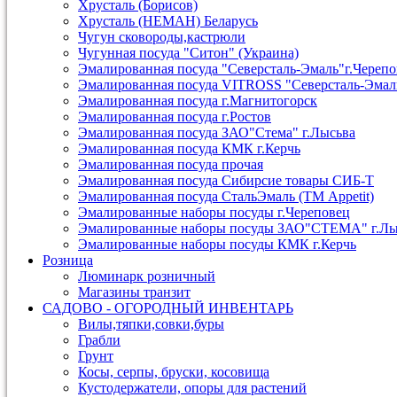
Хрусталь (Борисов)
Хрусталь (НЕМАН) Беларусь
Чугун сковороды,кастрюли
Чугунная посуда "Ситон" (Украина)
Эмалированная посуда "Северсталь-Эмаль"г.Череп
Эмалированная посуда VITROSS "Северсталь-Эмал
Эмалированная посуда г.Магнитогорск
Эмалированная посуда г.Ростов
Эмалированная посуда ЗАО"Стема" г.Лысьва
Эмалированная посуда КМК г.Керчь
Эмалированная посуда прочая
Эмалированная посуда Сибирсие товары СИБ-Т
Эмалированная посуда СтальЭмаль (ТМ Appetit)
Эмалированные наборы посуды г.Череповец
Эмалированные наборы посуды ЗАО"СТЕМА" г.Лы
Эмалированные наборы посуды КМК г.Керчь
Розница
Люминарк розничный
Магазины транзит
САДОВО - ОГОРОДНЫЙ ИНВЕНТАРЬ
Вилы,тяпки,совки,буры
Грабли
Грунт
Косы, серпы, бруски, косовища
Кустодержатели, опоры для растений