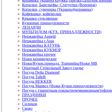
Керамика Украина кружка,тарелка,салатник,наборы
Копилки, Барельефы, Статуетки (Воронеж)
Копилки, сувениры (Украина)(керамика)
Кофеварки, кофемолки
Крышки стеклянные
Кухонные принадлежности
ЛЕНАРДИ
МУЛЬТИДОМ (КУХ. ПРИНАДЛЕЖНОСТИ)
Нержавейка Appetit
Нержавейка г.Аша
Нержавейка КАТУНЬ
Нержавейка КУКМОР
Нержавейка прочее
Ножи керамические
Ножи/Кухон.принадл. Tramontina/Ножи МВ
Опытный Стекольный Завод гладье
Посуда Delta Diamond
Посуда TalleR
Посуда ВEKKER
Посуда Марвел (Ножи,Кухон.принадлежности)
Посуда с гранитным покрытием/мраморным/тефлон
ПРАЗДНИКИ
ПРОЧЕЕ
Силикон
Сково