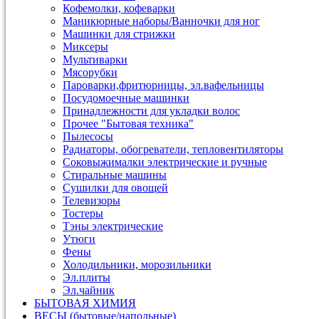
Кофемолки, кофеварки
Маникюрные наборы/Ванночки для ног
Машинки для стрижки
Миксеры
Мультиварки
Мясорубки
Пароварки,фритюрницы, эл.вафельницы
Посудомоечные машинки
Принадлежности для укладки волос
Прочее "Бытовая техника"
Пылесосы
Радиаторы, обогреватели, тепловентиляторы
Соковыжималки электрические и ручные
Стиральные машины
Сушилки для овощей
Телевизоры
Тостеры
Тэны электрические
Утюги
Фены
Холодильники, морозильники
Эл.плиты
Эл.чайник
БЫТОВАЯ ХИМИЯ
ВЕСЫ (бытовые/напольные)