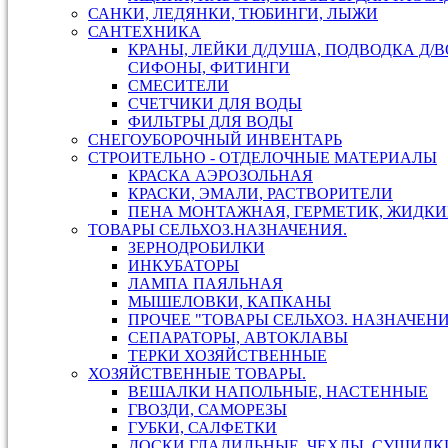
САНКИ, ЛЕДЯНКИ, ТЮБИНГИ, ЛЫЖИ
САНТЕХНИКА
КРАНЫ, ЛЕЙКИ Д/ДУША, ПОДВОДКА Д/В
СИФОНЫ, ФИТИНГИ
СМЕСИТЕЛИ
СЧЕТЧИКИ ДЛЯ ВОДЫ
ФИЛЬТРЫ ДЛЯ ВОДЫ
СНЕГОУБОРОЧНЫЙ ИНВЕНТАРЬ
СТРОИТЕЛЬНО - ОТДЕЛОЧНЫЕ МАТЕРИАЛЫ
КРАСКА АЭРОЗОЛЬНАЯ
КРАСКИ, ЭМАЛИ, РАСТВОРИТЕЛИ
ПЕНА МОНТАЖНАЯ, ГЕРМЕТИК, ЖИДКИ
ТОВАРЫ СЕЛЬХОЗ.НАЗНАЧЕНИЯ.
ЗЕРНОДРОБИЛКИ
ИНКУБАТОРЫ
ЛАМПА ПАЯЛЬНАЯ
МЫШЕЛОВКИ, КАПКАНЫ
ПРОЧЕЕ "ТОВАРЫ СЕЛЬХОЗ. НАЗНАЧЕН
СЕПАРАТОРЫ, АВТОКЛАВЫ
ТЕРКИ ХОЗЯЙСТВЕННЫЕ
ХОЗЯЙСТВЕННЫЕ ТОВАРЫ.
ВЕШАЛКИ НАПОЛЬНЫЕ, НАСТЕННЫЕ
ГВОЗДИ, САМОРЕЗЫ
ГУБКИ, САЛФЕТКИ
ДОСКИ ГЛАДИЛЬНЫЕ, ЧЕХЛЫ, СУШИЛКИ