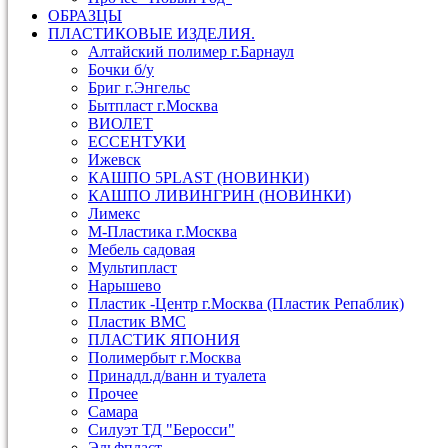
ОБРАЗЦЫ
ПЛАСТИКОВЫЕ ИЗДЕЛИЯ.
Алтайский полимер г.Барнаул
Бочки б/у
Бриг г.Энгельс
Бытпласт г.Москва
ВИОЛЕТ
ЕССЕНТУКИ
Ижевск
КАШПО 5PLAST (НОВИНКИ)
КАШПО ЛИВИНГРИН (НОВИНКИ)
Лимекс
М-Пластика г.Москва
Мебель садовая
Мультипласт
Нарышево
Пластик -Центр г.Москва (Пластик Репаблик)
Пластик ВМС
ПЛАСТИК ЯПОНИЯ
Полимербыт г.Москва
Принадл.д/ванн и туалета
Прочее
Самара
Силуэт ТД "Беросси"
Эльфпласт