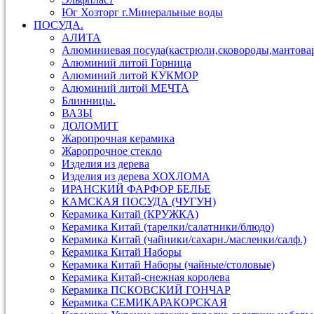
Юг Хозторг г.Минеральные воды
ПОСУДА.
АЛИТА
Алюминиевая посуда(кастрюли,сковороды,мантова
Алюминий литой Горница
Алюминий литой КУКМОР
Алюминий литой МЕЧТА
Блинницы.
ВАЗЫ
ДОЛОМИТ
Жаропрочная керамика
Жаропрочное стекло
Изделия из дерева
Изделия из дерева ХОХЛОМА
ИРАНСКИЙ ФАРФОР БЕЛЬЕ
КАМСКАЯ ПОСУДА (ЧУГУН)
Керамика Китай (КРУЖКА)
Керамика Китай (тарелки/салатники/блюдо)
Керамика Китай (чайники/сахарн./масленки/салф.)
Керамика Китай Наборы
Керамика Китай Наборы (чайные/столовые)
Керамика Китай-снежная королева
Керамика ПСКОВСКИЙ ГОНЧАР
Керамика СЕМИКАРАКОРСКАЯ