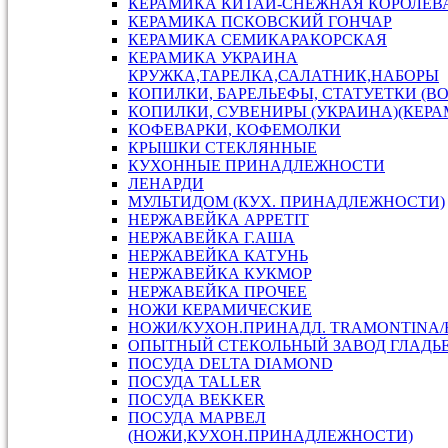
КЕРАМИКА КИТАЙ-СНЕЖНАЯ КОРОЛЕВ
КЕРАМИКА ПСКОВСКИЙ ГОНЧАР
КЕРАМИКА СЕМИКАРАКОРСКАЯ
КЕРАМИКА УКРАИНА
КРУЖКА,ТАРЕЛКА,САЛАТНИК,НАБОРЫ
КОПИЛКИ, БАРЕЛЬЕФЫ, СТАТУЕТКИ (В
КОПИЛКИ, СУВЕНИРЫ (УКРАИНА)(КЕРА
КОФЕВАРКИ, КОФЕМОЛКИ
КРЫШКИ СТЕКЛЯННЫЕ
КУХОННЫЕ ПРИНАДЛЕЖНОСТИ
ЛЕНАРДИ
МУЛЬТИДОМ (КУХ. ПРИНАДЛЕЖНОСТИ)
НЕРЖАВЕЙКА APPETIT
НЕРЖАВЕЙКА Г.АША
НЕРЖАВЕЙКА КАТУНЬ
НЕРЖАВЕЙКА КУКМОР
НЕРЖАВЕЙКА ПРОЧЕЕ
НОЖИ КЕРАМИЧЕСКИЕ
НОЖИ/КУХОН.ПРИНАДЛ. TRAMONTINA
ОПЫТНЫЙ СТЕКОЛЬНЫЙ ЗАВОД ГЛАДЬ
ПОСУДА DELTA DIAMOND
ПОСУДА TALLER
ПОСУДА ВEKKER
ПОСУДА МАРВЕЛ
(НОЖИ,КУХОН.ПРИНАДЛЕЖНОСТИ)