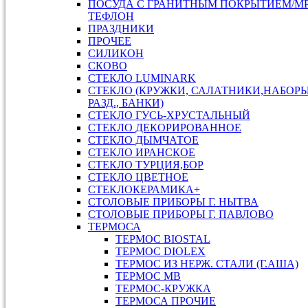
ПОСУДА С ГРАНИТНЫМ ПОКРЫТИЕМ/М
ТЕФЛОН
ПРАЗДНИКИ
ПРОЧЕЕ
СИЛИКОН
СКОВО
СТЕКЛО LUMINARK
СТЕКЛО (КРУЖКИ, САЛАТНИКИ,НАБОР
РАЗД., БАНКИ)
СТЕКЛО ГУСЬ-ХРУСТАЛЬНЫЙ
СТЕКЛО ДЕКОРИРОВАННОЕ
СТЕКЛО ДЫМЧАТОЕ
СТЕКЛО ИРАНСКОЕ
СТЕКЛО ТУРЦИЯ,БОР
СТЕКЛО ЦВЕТНОЕ
СТЕКЛОКЕРАМИКА+
СТОЛОВЫЕ ПРИБОРЫ Г. НЫТВА
СТОЛОВЫЕ ПРИБОРЫ Г. ПАВЛОВО
ТЕРМОСА
ТЕРМОС BIOSTAL
ТЕРМОС DIOLEX
ТЕРМОС ИЗ НЕРЖ. СТАЛИ (Г.АША)
ТЕРМОС МВ
ТЕРМОС-КРУЖКА
ТЕРМОСА ПРОЧИЕ