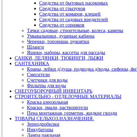
Средства от бытовых насекомых
Средства от грызунов
Средства от комаров, клещей
Средства от садовых вредителей
Средства от сорняков
Тачки садовые, строительные, колеса, камеры
Умывальники, душевые кабины
Черенки, топорища, рукоятки
Шланги
Ящики, наборы, кассеты для рассады
САНКИ, ЛЕДЯНКИ, ТЮБИНГИ, ЛЫЖИ
САНТЕХНИКА
Краны, лейки д/душа, подводка д/воды, сифоны, ф
Смесители
Счетчики для воды
Фильтры для воды
СНЕГОУБОРОЧНЫЙ ИНВЕНТАРЬ
СТРОИТЕЛЬНО - ОТДЕЛОЧНЫЕ МАТЕРИАЛЫ
Краска аэрозольная
Краски, эмали, растворители
Пена монтажная, герметик, жидкие гвозди
ТОВАРЫ СЕЛЬХОЗ.НАЗНАЧЕНИЯ.
Зернодробилки
Инкубаторы
Лампа паяльная