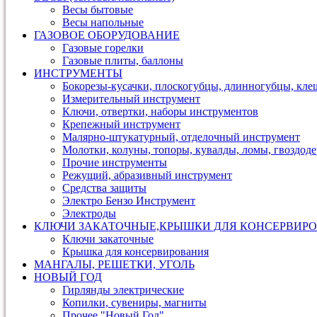
Весы бытовые
Весы напольные
ГАЗОВОЕ ОБОРУДОВАНИЕ
Газовые горелки
Газовые плиты, баллоны
ИНСТРУМЕНТЫ
Бокорезы-кусачки, плоскогубцы, длинногубцы, кле
Измерительный инструмент
Ключи, отвертки, наборы инструментов
Крепежный инструмент
Малярно-штукатурный, отделочный инструмент
Молотки, колуны, топоры, кувалды, ломы, гвоздод
Прочие инструменты
Режущий, абразивный инструмент
Средства защиты
Электро Бензо Инструмент
Электроды
КЛЮЧИ ЗАКАТОЧНЫЕ,КРЫШКИ ДЛЯ КОНСЕРВИРО
Ключи закаточные
Крышка для консервирования
МАНГАЛЫ, РЕШЕТКИ, УГОЛЬ
НОВЫЙ ГОД
Гирлянды электрические
Копилки, сувениры, магниты
Прочее "Новый Год"