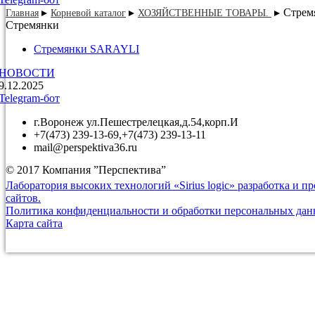
Стрем
Главная
Корневой каталог
ХОЗЯЙСТВЕННЫЕ ТОВАРЫ.
Стремянки
Стремянки SARAYLI
НОВОСТИ
9.12.2025
Telegram-бот
г.Воронеж ул.Пешестрелецкая,д.54,корп.И
+7(473) 239-13-69,+7(473) 239-13-11
mail@perspektiva36.ru
© 2017 Компания ”Перспектива”
Лаборатория высоких технологий «Sirius logic» разработка и 
сайтов.
Политика конфиденциальности и обработки персональных да
Карта сайта