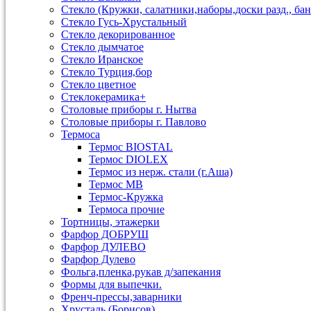
Стекло (Кружки, салатники,наборы,доски разд., бан
Стекло Гусь-Хрустальный
Стекло декорированное
Стекло дымчатое
Стекло Иранское
Стекло Турция,бор
Стекло цветное
Стеклокерамика+
Столовые приборы г. Нытва
Столовые приборы г. Павлово
Термоса
Термос BIOSTAL
Термос DIOLEX
Термос из нерж. стали (г.Аша)
Термос МВ
Термос-Кружка
Термоса прочие
Тортницы, этажерки
Фарфор ДОБРУШ
Фарфор ДУЛЕВО
Фарфор Дулево
Фольга,пленка,рукав д/запекания
Формы для выпечки.
Френч-прессы,заварники
Хрусталь (Борисов)