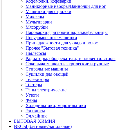
Кофемолки, кофеварки
Маникюрные наборы/Ванночки для ног
Машинки для стрижки
Миксеры
Мультиварки
Мясорубки
Пароварки,фритюрницы, эл.вафельницы
Посудомоечные машинки
Принадлежности для укладки волос
Прочее "Бытовая техника"
Пылесосы
Радиаторы, обогреватели, тепловентиляторы
Соковыжималки электрические и ручные
Стиральные машины
Сушилки для овощей
Телевизоры
Тостеры
Тэны электрические
Утюги
Фены
Холодильники, морозильники
Эл.плиты
Эл.чайник
БЫТОВАЯ ХИМИЯ
ВЕСЫ (бытовые/напольные)