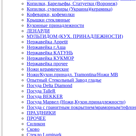
Копилки, Барельефы, Статуетки (Воронеж)
Копилки, сувениры (Украина)(керамика)
Кофеварки, кофемолки
Крышки стеклянные
Кухонные принадлежности
ЛЕНАРДИ
МУЛЬТИДОМ (КУХ. ПРИНАДЛЕЖНОСТИ)
Нержавейка Appetit
Нержавейка г.Аша
Нержавейка КАТУНЬ
Нержавейка КУКМОР
Нержавейка прочее
Ножи керамические
Ножи/Кухон.принадл. Tramontina/Ножи МВ
Опытный Стекольный Завод гладье
Посуда Delta Diamond
Посуда TalleR
Посуда ВEKKER
Посуда Марвел (Ножи,Кухон.принадлежности)
Посуда с гранитным покрытием/мраморным/тефлон
ПРАЗДНИКИ
ПРОЧЕЕ
Силикон
Сково
Стекло Luminark