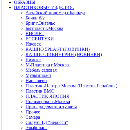
ОБРАЗЦЫ
ПЛАСТИКОВЫЕ ИЗДЕЛИЯ.
Алтайский полимер г.Барнаул
Бочки б/у
Бриг г.Энгельс
Бытпласт г.Москва
ВИОЛЕТ
ЕССЕНТУКИ
Ижевск
КАШПО 5PLAST (НОВИНКИ)
КАШПО ЛИВИНГРИН (НОВИНКИ)
Лимекс
М-Пластика г.Москва
Мебель садовая
Мультипласт
Нарышево
Пластик -Центр г.Москва (Пластик Репаблик)
Пластик ВМС
ПЛАСТИК ЯПОНИЯ
Полимербыт г.Москва
Принадл.д/ванн и туалета
Прочее
Самара
Силуэт ТД "Беросси"
Эльфпласт