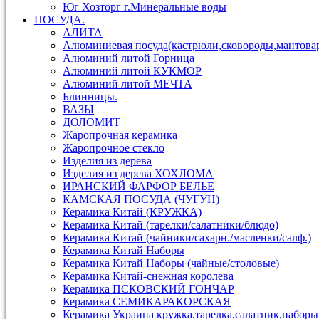
Юг Хозторг г.Минеральные воды
ПОСУДА.
АЛИТА
Алюминиевая посуда(кастрюли,сковороды,мантова
Алюминий литой Горница
Алюминий литой КУКМОР
Алюминий литой МЕЧТА
Блинницы.
ВАЗЫ
ДОЛОМИТ
Жаропрочная керамика
Жаропрочное стекло
Изделия из дерева
Изделия из дерева ХОХЛОМА
ИРАНСКИЙ ФАРФОР БЕЛЬЕ
КАМСКАЯ ПОСУДА (ЧУГУН)
Керамика Китай (КРУЖКА)
Керамика Китай (тарелки/салатники/блюдо)
Керамика Китай (чайники/сахарн./масленки/салф.)
Керамика Китай Наборы
Керамика Китай Наборы (чайные/столовые)
Керамика Китай-снежная королева
Керамика ПСКОВСКИЙ ГОНЧАР
Керамика СЕМИКАРАКОРСКАЯ
Керамика Украина кружка,тарелка,салатник,наборы