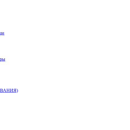
щи
еры
ВАНИЯ)