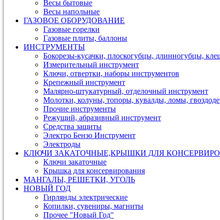
Весы бытовые
Весы напольные
ГАЗОВОЕ ОБОРУДОВАНИЕ
Газовые горелки
Газовые плиты, баллоны
ИНСТРУМЕНТЫ
Бокорезы-кусачки, плоскогубцы, длинногубцы, кле
Измерительный инструмент
Ключи, отвертки, наборы инструментов
Крепежный инструмент
Малярно-штукатурный, отделочный инструмент
Молотки, колуны, топоры, кувалды, ломы, гвоздод
Прочие инструменты
Режущий, абразивный инструмент
Средства защиты
Электро Бензо Инструмент
Электроды
КЛЮЧИ ЗАКАТОЧНЫЕ,КРЫШКИ ДЛЯ КОНСЕРВИРО
Ключи закаточные
Крышка для консервирования
МАНГАЛЫ, РЕШЕТКИ, УГОЛЬ
НОВЫЙ ГОД
Гирлянды электрические
Копилки, сувениры, магниты
Прочее "Новый Год"