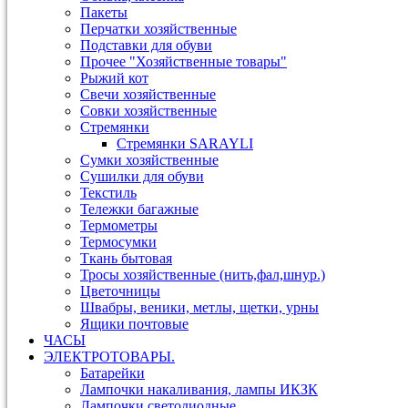
Пакеты
Перчатки хозяйственные
Подставки для обуви
Прочее "Хозяйственные товары"
Рыжий кот
Свечи хозяйственные
Совки хозяйственные
Стремянки
Стремянки SARAYLI
Сумки хозяйственные
Сушилки для обуви
Текстиль
Тележки багажные
Термометры
Термосумки
Ткань бытовая
Тросы хозяйственные (нить,фал,шнур.)
Цветочницы
Швабры, веники, метлы, щетки, урны
Ящики почтовые
ЧАСЫ
ЭЛЕКТРОТОВАРЫ.
Батарейки
Лампочки накаливания, лампы ИКЗК
Лампочки светодиодные