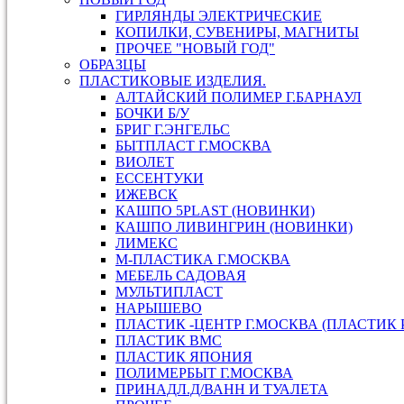
ГИРЛЯНДЫ ЭЛЕКТРИЧЕСКИЕ
КОПИЛКИ, СУВЕНИРЫ, МАГНИТЫ
ПРОЧЕЕ "НОВЫЙ ГОД"
ОБРАЗЦЫ
ПЛАСТИКОВЫЕ ИЗДЕЛИЯ.
АЛТАЙСКИЙ ПОЛИМЕР Г.БАРНАУЛ
БОЧКИ Б/У
БРИГ Г.ЭНГЕЛЬС
БЫТПЛАСТ Г.МОСКВА
ВИОЛЕТ
ЕССЕНТУКИ
ИЖЕВСК
КАШПО 5PLAST (НОВИНКИ)
КАШПО ЛИВИНГРИН (НОВИНКИ)
ЛИМЕКС
М-ПЛАСТИКА Г.МОСКВА
МЕБЕЛЬ САДОВАЯ
МУЛЬТИПЛАСТ
НАРЫШЕВО
ПЛАСТИК -ЦЕНТР Г.МОСКВА (ПЛАСТИК 
ПЛАСТИК ВМС
ПЛАСТИК ЯПОНИЯ
ПОЛИМЕРБЫТ Г.МОСКВА
ПРИНАДЛ.Д/ВАНН И ТУАЛЕТА