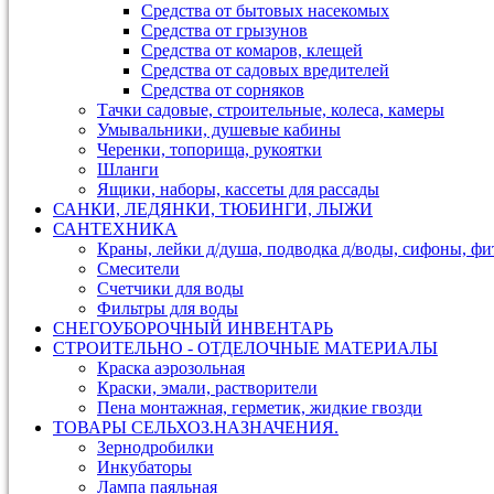
Средства от бытовых насекомых
Средства от грызунов
Средства от комаров, клещей
Средства от садовых вредителей
Средства от сорняков
Тачки садовые, строительные, колеса, камеры
Умывальники, душевые кабины
Черенки, топорища, рукоятки
Шланги
Ящики, наборы, кассеты для рассады
САНКИ, ЛЕДЯНКИ, ТЮБИНГИ, ЛЫЖИ
САНТЕХНИКА
Краны, лейки д/душа, подводка д/воды, сифоны, ф
Смесители
Счетчики для воды
Фильтры для воды
СНЕГОУБОРОЧНЫЙ ИНВЕНТАРЬ
СТРОИТЕЛЬНО - ОТДЕЛОЧНЫЕ МАТЕРИАЛЫ
Краска аэрозольная
Краски, эмали, растворители
Пена монтажная, герметик, жидкие гвозди
ТОВАРЫ СЕЛЬХОЗ.НАЗНАЧЕНИЯ.
Зернодробилки
Инкубаторы
Лампа паяльная