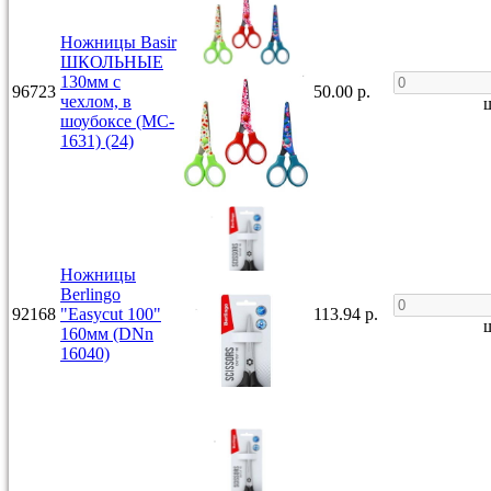
Ножницы Basir
ШКОЛЬНЫЕ
130мм с
96723
50.00 р.
чехлом, в
ш
шоубоксе (MC-
1631) (24)
Ножницы
Berlingo
92168
"Easycut 100"
113.94 р.
ш
160мм (DNn
16040)