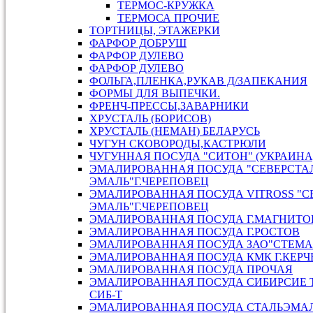
ТЕРМОС-КРУЖКА
ТЕРМОСА ПРОЧИЕ
ТОРТНИЦЫ, ЭТАЖЕРКИ
ФАРФОР ДОБРУШ
ФАРФОР ДУЛЕВО
ФАРФОР ДУЛЕВО
ФОЛЬГА,ПЛЕНКА,РУКАВ Д/ЗАПЕКАНИЯ
ФОРМЫ ДЛЯ ВЫПЕЧКИ.
ФРЕНЧ-ПРЕССЫ,ЗАВАРНИКИ
ХРУСТАЛЬ (БОРИСОВ)
ХРУСТАЛЬ (НЕМАН) БЕЛАРУСЬ
ЧУГУН СКОВОРОДЫ,КАСТРЮЛИ
ЧУГУННАЯ ПОСУДА "СИТОН" (УКРАИНА
ЭМАЛИРОВАННАЯ ПОСУДА "СЕВЕРСТАЛ
ЭМАЛЬ"Г.ЧЕРЕПОВЕЦ
ЭМАЛИРОВАННАЯ ПОСУДА VITROSS "С
ЭМАЛЬ"Г.ЧЕРЕПОВЕЦ
ЭМАЛИРОВАННАЯ ПОСУДА Г.МАГНИТО
ЭМАЛИРОВАННАЯ ПОСУДА Г.РОСТОВ
ЭМАЛИРОВАННАЯ ПОСУДА ЗАО"СТЕМА"
ЭМАЛИРОВАННАЯ ПОСУДА КМК Г.КЕРЧ
ЭМАЛИРОВАННАЯ ПОСУДА ПРОЧАЯ
ЭМАЛИРОВАННАЯ ПОСУДА СИБИРСИЕ 
СИБ-Т
ЭМАЛИРОВАННАЯ ПОСУДА СТАЛЬЭМАЛ