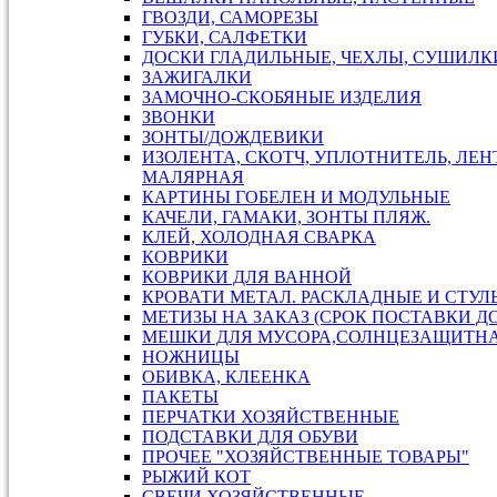
ГВОЗДИ, САМОРЕЗЫ
ГУБКИ, САЛФЕТКИ
ДОСКИ ГЛАДИЛЬНЫЕ, ЧЕХЛЫ, СУШИЛКИ
ЗАЖИГАЛКИ
ЗАМОЧНО-СКОБЯНЫЕ ИЗДЕЛИЯ
ЗВОНКИ
ЗОНТЫ/ДОЖДЕВИКИ
ИЗОЛЕНТА, СКОТЧ, УПЛОТНИТЕЛЬ, ЛЕН
МАЛЯРНАЯ
КАРТИНЫ ГОБЕЛЕН И МОДУЛЬНЫЕ
КАЧЕЛИ, ГАМАКИ, ЗОНТЫ ПЛЯЖ.
КЛЕЙ, ХОЛОДНАЯ СВАРКА
КОВРИКИ
КОВРИКИ ДЛЯ ВАННОЙ
КРОВАТИ МЕТАЛ. РАСКЛАДНЫЕ И СТУЛ
МЕТИЗЫ НА ЗАКАЗ (СРОК ПОСТАВКИ ДО
МЕШКИ ДЛЯ МУСОРА,СОЛНЦЕЗАЩИТН
НОЖНИЦЫ
ОБИВКА, КЛЕЕНКА
ПАКЕТЫ
ПЕРЧАТКИ ХОЗЯЙСТВЕННЫЕ
ПОДСТАВКИ ДЛЯ ОБУВИ
ПРОЧЕЕ "ХОЗЯЙСТВЕННЫЕ ТОВАРЫ"
РЫЖИЙ КОТ
СВЕЧИ ХОЗЯЙСТВЕННЫЕ