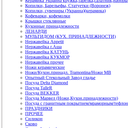
Керамика Украина кружка,тарелка,салатник,наборы
Копилки, Барельефы, Статуетки (Воронеж)
Копилки, сувениры (Украина)(керамика)
Кофеварки, кофемолки
Крышки стеклянные
Кухонные принадлежности
ЛЕНАРДИ
МУЛЬТИДОМ (КУХ. ПРИНАДЛЕЖНОСТИ)
Нержавейка Appetit
Нержавейка г.Аша
Нержавейка КАТУНЬ
Нержавейка КУКМОР
Нержавейка прочее
Ножи керамические
Ножи/Кухон.принадл. Tramontina/Ножи МВ
Опытный Стекольный Завод гладье
Посуда Delta Diamond
Посуда TalleR
Посуда ВEKKER
Посуда Марвел (Ножи,Кухон.принадлежности)
Посуда с гранитным покрытием/мраморным/тефлон
ПРАЗДНИКИ
ПРОЧЕЕ
Силикон
Сково