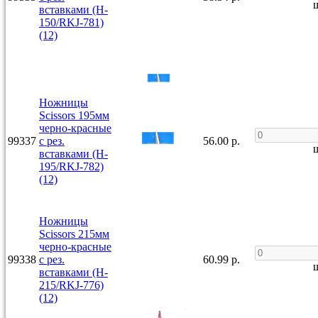
ш
вставками (H-
150/RKJ-781)
(12)
Ножницы
Scissors 195мм
черно-красные
99337
с рез.
56.00 р.
ш
вставками (H-
195/RKJ-782)
(12)
Ножницы
Scissors 215мм
черно-красные
99338
с рез.
60.99 р.
ш
вставками (H-
215/RKJ-776)
(12)