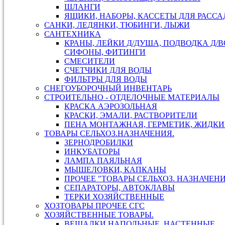
ШЛАНГИ
ЯЩИКИ, НАБОРЫ, КАССЕТЫ ДЛЯ РАСС
САНКИ, ЛЕДЯНКИ, ТЮБИНГИ, ЛЫЖИ
САНТЕХНИКА
КРАНЫ, ЛЕЙКИ Д/ДУША, ПОДВОДКА Д/В
СИФОНЫ, ФИТИНГИ
СМЕСИТЕЛИ
СЧЕТЧИКИ ДЛЯ ВОДЫ
ФИЛЬТРЫ ДЛЯ ВОДЫ
СНЕГОУБОРОЧНЫЙ ИНВЕНТАРЬ
СТРОИТЕЛЬНО - ОТДЕЛОЧНЫЕ МАТЕРИАЛЫ
КРАСКА АЭРОЗОЛЬНАЯ
КРАСКИ, ЭМАЛИ, РАСТВОРИТЕЛИ
ПЕНА МОНТАЖНАЯ, ГЕРМЕТИК, ЖИДКИ
ТОВАРЫ СЕЛЬХОЗ.НАЗНАЧЕНИЯ.
ЗЕРНОДРОБИЛКИ
ИНКУБАТОРЫ
ЛАМПА ПАЯЛЬНАЯ
МЫШЕЛОВКИ, КАПКАНЫ
ПРОЧЕЕ "ТОВАРЫ СЕЛЬХОЗ. НАЗНАЧЕН
СЕПАРАТОРЫ, АВТОКЛАВЫ
ТЕРКИ ХОЗЯЙСТВЕННЫЕ
ХОЗТОВАРЫ ПРОЧЕЕ СГС
ХОЗЯЙСТВЕННЫЕ ТОВАРЫ.
ВЕШАЛКИ НАПОЛЬНЫЕ, НАСТЕННЫЕ