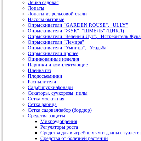
Лейка садовая
Лопаты
Лопаты из рельсовой стали
Насосы бытовые
Опрыскиватели "GARDEN ROUSE", "ULLY"
Опрыскиватели "ЖУК", "ШМЕЛЬ" (ЦИКЛ)
Опрыскиватели "Зеленый Луг", "Истребитель Жука
Опрыскиватели "Лемира"
Опрыскиватели "Умница", "Усадьба"
Опрыскиватели прочее
Оцинкованные изделия
Парники и комплектующие
Пленка п/э
Плодосьемники
Распылители
Сад.фигурки/фонари
Секаторы, сучкорезы, пилы
Сетка москитная
Сетка рабица
Сетка садовая/забор (бордюр)
Средства защиты
Микроудобрения
Регуляторы роста
Средства для выгребных ям и дачных туалето
Средства от болезней растений