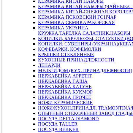
КЕРАМИКА КИТАЙ НАБОРЫ
КЕРАМИКА КИТАЙ НАБОРЫ (ЧАЙНЫЕ/С
КЕРАМИКА КИТАЙ-СНЕЖНАЯ КОРОЛЕВ
КЕРАМИКА ПСКОВСКИЙ ГОНЧАР
КЕРАМИКА СЕМИКАРАКОРСКАЯ
КЕРАМИКА УКРАИНА
КРУЖКА,ТАРЕЛКА,САЛАТНИК,НАБОРЫ
КОПИЛКИ, БАРЕЛЬЕФЫ, СТАТУЕТКИ (В
КОПИЛКИ, СУВЕНИРЫ (УКРАИНА)(КЕРА
КОФЕВАРКИ, КОФЕМОЛКИ
КРЫШКИ СТЕКЛЯННЫЕ
КУХОННЫЕ ПРИНАДЛЕЖНОСТИ
ЛЕНАРДИ
МУЛЬТИДОМ (КУХ. ПРИНАДЛЕЖНОСТИ)
НЕРЖАВЕЙКА APPETIT
НЕРЖАВЕЙКА Г.АША
НЕРЖАВЕЙКА КАТУНЬ
НЕРЖАВЕЙКА КУКМОР
НЕРЖАВЕЙКА ПРОЧЕЕ
НОЖИ КЕРАМИЧЕСКИЕ
НОЖИ/КУХОН.ПРИНАДЛ. TRAMONTINA
ОПЫТНЫЙ СТЕКОЛЬНЫЙ ЗАВОД ГЛАДЬ
ПОСУДА DELTA DIAMOND
ПОСУДА TALLER
ПОСУДА ВEKKER