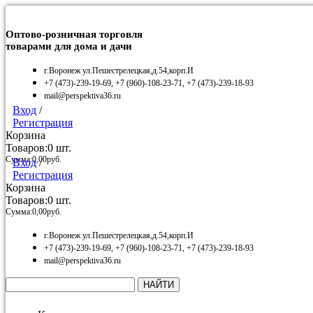
Оптово-розничная торговля
товарами для дома и дачи
г.Воронеж ул.Пешестрелецкая,д.54,корп.И
+7 (473)-239-19-69, +7 (960)-108-23-71, +7 (473)-239-18-93
mail@perspektiva36.ru
Вход
/
Регистрация
Корзина
Товаров:
0
шт.
Сумма:
0,00
руб.
Вход
/
Регистрация
Корзина
Товаров:
0
шт.
Сумма:
0,00
руб.
г.Воронеж ул.Пешестрелецкая,д.54,корп.И
+7 (473)-239-19-69, +7 (960)-108-23-71, +7 (473)-239-18-93
mail@perspektiva36.ru