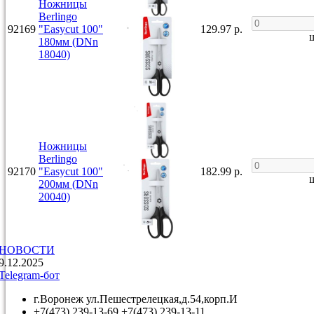
Ножницы
Berlingo
92169
"Easycut 100"
129.97 р.
ш
180мм (DNn
18040)
Ножницы
Berlingo
92170
"Easycut 100"
182.99 р.
ш
200мм (DNn
20040)
НОВОСТИ
9.12.2025
Telegram-бот
г.Воронеж ул.Пешестрелецкая,д.54,корп.И
+7(473) 239-13-69,+7(473) 239-13-11