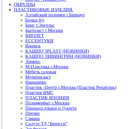
ОБРАЗЦЫ
ПЛАСТИКОВЫЕ ИЗДЕЛИЯ.
Алтайский полимер г.Барнаул
Бочки б/у
Бриг г.Энгельс
Бытпласт г.Москва
ВИОЛЕТ
ЕССЕНТУКИ
Ижевск
КАШПО 5PLAST (НОВИНКИ)
КАШПО ЛИВИНГРИН (НОВИНКИ)
Лимекс
М-Пластика г.Москва
Мебель садовая
Мультипласт
Нарышево
Пластик -Центр г.Москва (Пластик Репаблик)
Пластик ВМС
ПЛАСТИК ЯПОНИЯ
Полимербыт г.Москва
Принадл.д/ванн и туалета
Прочее
Самара
Силуэт ТД "Беросси"
Эльфпласт