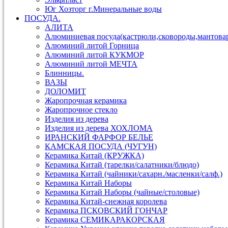
Юг Хозторг г.Минеральные воды
ПОСУДА.
АЛИТА
Алюминиевая посуда(кастрюли,сковороды,мантова
Алюминий литой Горница
Алюминий литой КУКМОР
Алюминий литой МЕЧТА
Блинницы.
ВАЗЫ
ДОЛОМИТ
Жаропрочная керамика
Жаропрочное стекло
Изделия из дерева
Изделия из дерева ХОХЛОМА
ИРАНСКИЙ ФАРФОР БЕЛЬЕ
КАМСКАЯ ПОСУДА (ЧУГУН)
Керамика Китай (КРУЖКА)
Керамика Китай (тарелки/салатники/блюдо)
Керамика Китай (чайники/сахарн./масленки/салф.)
Керамика Китай Наборы
Керамика Китай Наборы (чайные/столовые)
Керамика Китай-снежная королева
Керамика ПСКОВСКИЙ ГОНЧАР
Керамика СЕМИКАРАКОРСКАЯ