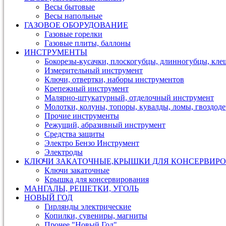
Весы бытовые
Весы напольные
ГАЗОВОЕ ОБОРУДОВАНИЕ
Газовые горелки
Газовые плиты, баллоны
ИНСТРУМЕНТЫ
Бокорезы-кусачки, плоскогубцы, длинногубцы, кле
Измерительный инструмент
Ключи, отвертки, наборы инструментов
Крепежный инструмент
Малярно-штукатурный, отделочный инструмент
Молотки, колуны, топоры, кувалды, ломы, гвоздод
Прочие инструменты
Режущий, абразивный инструмент
Средства защиты
Электро Бензо Инструмент
Электроды
КЛЮЧИ ЗАКАТОЧНЫЕ,КРЫШКИ ДЛЯ КОНСЕРВИРО
Ключи закаточные
Крышка для консервирования
МАНГАЛЫ, РЕШЕТКИ, УГОЛЬ
НОВЫЙ ГОД
Гирлянды электрические
Копилки, сувениры, магниты
Прочее "Новый Год"