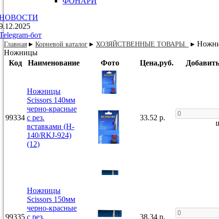
ФОНАРИ
НОВОСТИ
9.12.2025
Telegram-бот
Ножн
Главная
Корневой каталог
ХОЗЯЙСТВЕННЫЕ ТОВАРЫ.
Ножницы
Код
Наименование
Фото
Цена,руб.
Добавить
Ножницы
Scissors 140мм
черно-красные
99334
с рез.
33.52 р.
ш
вставками (H-
140/RKJ-924)
(12)
Ножницы
Scissors 150мм
черно-красные
99335
с рез.
38.34 р.