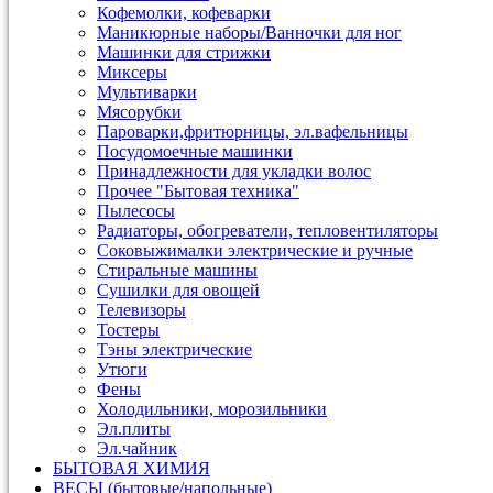
Кофемолки, кофеварки
Маникюрные наборы/Ванночки для ног
Машинки для стрижки
Миксеры
Мультиварки
Мясорубки
Пароварки,фритюрницы, эл.вафельницы
Посудомоечные машинки
Принадлежности для укладки волос
Прочее "Бытовая техника"
Пылесосы
Радиаторы, обогреватели, тепловентиляторы
Соковыжималки электрические и ручные
Стиральные машины
Сушилки для овощей
Телевизоры
Тостеры
Тэны электрические
Утюги
Фены
Холодильники, морозильники
Эл.плиты
Эл.чайник
БЫТОВАЯ ХИМИЯ
ВЕСЫ (бытовые/напольные)