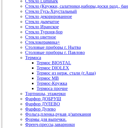
Стекло Luminark
Стекло (Кружки, салатники,наборы,доски разд., бан
Стекло Гусь-Хрустальный
Стекло декорированное
Стекло дымчатое
Стекло Иранское
Стекло Турция,бор
Стекло цветное
Стеклокерамика+
Столовые приборы г. Нытва
Столовые приборы г. Павлово
Термоса
Термос BIOSTAL
Термос DIOLEX
Термос из нерж. стали (г.Аша)
Термос МВ
Термос-Кружка
Термоса прочие
Тортницы, этажерки
Фарфор ДОБРУШ
Фарфор ДУЛЕВО
Фарфор Дулево
Фольга,пленка,рукав д/запекания
Формы для выпечки.
Френч-прессы,заварники