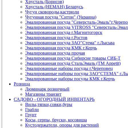
Хрусталь (Борисов)
Хрусталь (НЕМАН) Беларусь
Чугун сковороды,кастрюли
Чугунная посуда "Ситон" (Украина)
Эмалированная посуда "Северсталь-Эмаль"г.Череп
Эмалированная посуда VITROSS "Северсталь-Эмал
Эмалированная посуда г.Магнитогорск
Эмалированная посуда г.Ростов
Эмалированная посуда ЗАО"Стема" г.Лысьва
Эмалированная посуда КМК г.Керчь
Эмалированная посуда прочая
Эмалированная посуда Сибирсие товары СИБ-Т
Эмалированная посуда СтальЭмаль (ТМ Appetit)
Эмалированные наборы посуды г.Череповец
Эмалированные наборы посуды ЗАО"СТЕМА" г.Лы
Эмалированные наборы посуды КМК г.Керчь
Розница
Люминарк розничный
Магазины транзит
САДОВО - ОГОРОДНЫЙ ИНВЕНТАРЬ
Вилы,тяпки,совки,буры
Грабли
Грунт
Косы, серпы, бруски, косовища
Кустодержатели, опоры для растений