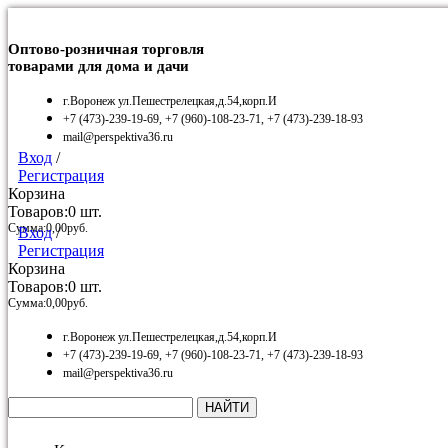
Оптово-розничная торговля
товарами для дома и дачи
г.Воронеж ул.Пешестрелецкая,д.54,корп.И
+7 (473)-239-19-69, +7 (960)-108-23-71, +7 (473)-239-18-93
mail@perspektiva36.ru
Вход
/
Регистрация
Корзина
Товаров:
0
шт.
Сумма:
0,00
руб.
Вход
/
Регистрация
Корзина
Товаров:
0
шт.
Сумма:
0,00
руб.
г.Воронеж ул.Пешестрелецкая,д.54,корп.И
+7 (473)-239-19-69, +7 (960)-108-23-71, +7 (473)-239-18-93
mail@perspektiva36.ru