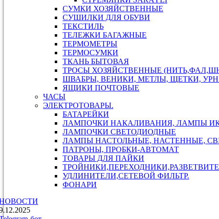
СУМКИ ХОЗЯЙСТВЕННЫЕ
СУШИЛКИ ДЛЯ ОБУВИ
ТЕКСТИЛЬ
ТЕЛЕЖКИ БАГАЖНЫЕ
ТЕРМОМЕТРЫ
ТЕРМОСУМКИ
ТКАНЬ БЫТОВАЯ
ТРОСЫ ХОЗЯЙСТВЕННЫЕ (НИТЬ,ФАЛ,ШН
ШВАБРЫ, ВЕНИКИ, МЕТЛЫ, ЩЕТКИ, УР
ЯЩИКИ ПОЧТОВЫЕ
ЧАСЫ
ЭЛЕКТРОТОВАРЫ.
БАТАРЕЙКИ
ЛАМПОЧКИ НАКАЛИВАНИЯ, ЛАМПЫ И
ЛАМПОЧКИ СВЕТОДИОДНЫЕ
ЛАМПЫ НАСТОЛЬНЫЕ, НАСТЕННЫЕ, С
ПАТРОНЫ, ПРОБКИ-АВТОМАТ
ТОВАРЫ ДЛЯ ПАЙКИ
ТРОЙНИКИ,ПЕРЕХОДНИКИ,РАЗВЕТВИТЕ
УДЛИНИТЕЛИ,СЕТЕВОЙ ФИЛЬТР.
ФОНАРИ
НОВОСТИ
9.12.2025
Telegram-бот