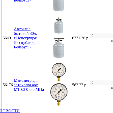
Беларусь)
Автоклав
бытовой 30л.
5649
г.Новогрудок
6331.36 р.
ш
(Республика
Беларусь)
Манометр для
56176
автоклава арт.
582.23 р.
ш
МТ-63 0-0,6 МПа
НОВОСТИ