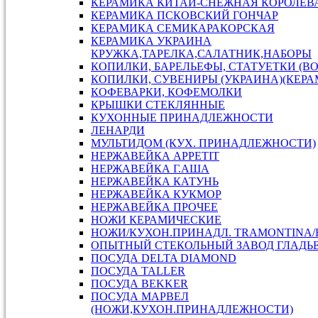
КЕРАМИКА КИТАЙ-СНЕЖНАЯ КОРОЛЕВ
КЕРАМИКА ПСКОВСКИЙ ГОНЧАР
КЕРАМИКА СЕМИКАРАКОРСКАЯ
КЕРАМИКА УКРАИНА
КРУЖКА,ТАРЕЛКА,САЛАТНИК,НАБОРЫ
КОПИЛКИ, БАРЕЛЬЕФЫ, СТАТУЕТКИ (В
КОПИЛКИ, СУВЕНИРЫ (УКРАИНА)(КЕРА
КОФЕВАРКИ, КОФЕМОЛКИ
КРЫШКИ СТЕКЛЯННЫЕ
КУХОННЫЕ ПРИНАДЛЕЖНОСТИ
ЛЕНАРДИ
МУЛЬТИДОМ (КУХ. ПРИНАДЛЕЖНОСТИ)
НЕРЖАВЕЙКА APPETIT
НЕРЖАВЕЙКА Г.АША
НЕРЖАВЕЙКА КАТУНЬ
НЕРЖАВЕЙКА КУКМОР
НЕРЖАВЕЙКА ПРОЧЕЕ
НОЖИ КЕРАМИЧЕСКИЕ
НОЖИ/КУХОН.ПРИНАДЛ. TRAMONTINA
ОПЫТНЫЙ СТЕКОЛЬНЫЙ ЗАВОД ГЛАДЬ
ПОСУДА DELTA DIAMOND
ПОСУДА TALLER
ПОСУДА ВEKKER
ПОСУДА МАРВЕЛ
(НОЖИ,КУХОН.ПРИНАДЛЕЖНОСТИ)