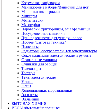
Кофемолки, кофеварки
Маникюрные наборы/Ванночки для ног
Машинки для стрижки
Миксеры
Мультиварки
Мясорубки
Пароварки,фритюрницы, эл.вафельницы
Посудомоечные машинки
Принадлежности для укладки волос
Прочее "Бытовая техника"
Пылесосы
Радиаторы, обогреватели, тепловентиляторы
Соковыжималки электрические и ручные
Стиральные машины
Сушилки для овощей
Телевизоры
Тостеры
Тэны электрические
Утюги
Фены
Холодильники, морозильники
Эл.плиты
Эл.чайник
БЫТОВАЯ ХИМИЯ
ВЕСЫ (бытовые/напольные)