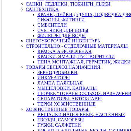
САНКИ, ЛЕДЯНКИ, ТЮБИНГИ, ЛЫЖИ
САНТЕХНИКА
КРАНЫ, ЛЕЙКИ Д/ДУША, ПОДВОДКА Д/В
СИФОНЫ, ФИТИНГИ
СМЕСИТЕЛИ
СЧЕТЧИКИ ДЛЯ ВОДЫ
ФИЛЬТРЫ ДЛЯ ВОДЫ
СНЕГОУБОРОЧНЫЙ ИНВЕНТАРЬ
СТРОИТЕЛЬНО - ОТДЕЛОЧНЫЕ МАТЕРИАЛЫ
КРАСКА АЭРОЗОЛЬНАЯ
КРАСКИ, ЭМАЛИ, РАСТВОРИТЕЛИ
ПЕНА МОНТАЖНАЯ, ГЕРМЕТИК, ЖИДКИ
ТОВАРЫ СЕЛЬХОЗ.НАЗНАЧЕНИЯ.
ЗЕРНОДРОБИЛКИ
ИНКУБАТОРЫ
ЛАМПА ПАЯЛЬНАЯ
МЫШЕЛОВКИ, КАПКАНЫ
ПРОЧЕЕ "ТОВАРЫ СЕЛЬХОЗ. НАЗНАЧЕН
СЕПАРАТОРЫ, АВТОКЛАВЫ
ТЕРКИ ХОЗЯЙСТВЕННЫЕ
ХОЗЯЙСТВЕННЫЕ ТОВАРЫ.
ВЕШАЛКИ НАПОЛЬНЫЕ, НАСТЕННЫЕ
ГВОЗДИ, САМОРЕЗЫ
ГУБКИ, САЛФЕТКИ
ДОСКИ ГЛАДИЛЬНЫЕ, ЧЕХЛЫ, СУШИЛКИ