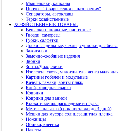
Мышеловки, капканы
Прочее "Товары сельхоз. назначения"
Сепараторы, автоклавы
Терки хозяйственные
ХОЗЯЙСТВЕННЫЕ ТОВАРЫ.
Вешалки напольные, настенные
Гвозди, саморезы
Губки, салфетки
Доски гладильные, чехлы, сушилки для белья
Зажигалки
Замочно-скобяные изделия
Звонки
Зонты/Дождевики
Изолента, скотч, уплотнитель, лента малярная
Картины гобелен и модульные
Качели, гамаки, зонты пляж.
Клей, холодная сварка
Коврики
Коврики для ванной
Кровати метал. раскладные и стулья
Метизы на заказ (срок поставки до 3 дней)
Мешки для мусора,солнцезащитная пленка
Ножницы
Обивка, клеенка
Пакеты