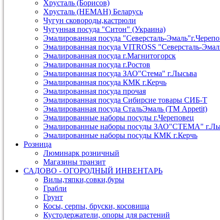
Хрусталь (Борисов)
Хрусталь (НЕМАН) Беларусь
Чугун сковороды,кастрюли
Чугунная посуда "Ситон" (Украина)
Эмалированная посуда "Северсталь-Эмаль"г.Череп
Эмалированная посуда VITROSS "Северсталь-Эмал
Эмалированная посуда г.Магнитогорск
Эмалированная посуда г.Ростов
Эмалированная посуда ЗАО"Стема" г.Лысьва
Эмалированная посуда КМК г.Керчь
Эмалированная посуда прочая
Эмалированная посуда Сибирсие товары СИБ-Т
Эмалированная посуда СтальЭмаль (ТМ Appetit)
Эмалированные наборы посуды г.Череповец
Эмалированные наборы посуды ЗАО"СТЕМА" г.Лы
Эмалированные наборы посуды КМК г.Керчь
Розница
Люминарк розничный
Магазины транзит
САДОВО - ОГОРОДНЫЙ ИНВЕНТАРЬ
Вилы,тяпки,совки,буры
Грабли
Грунт
Косы, серпы, бруски, косовища
Кустодержатели, опоры для растений