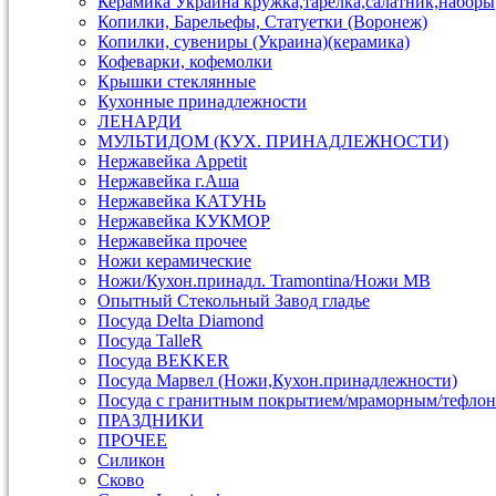
Керамика Украина кружка,тарелка,салатник,наборы
Копилки, Барельефы, Статуетки (Воронеж)
Копилки, сувениры (Украина)(керамика)
Кофеварки, кофемолки
Крышки стеклянные
Кухонные принадлежности
ЛЕНАРДИ
МУЛЬТИДОМ (КУХ. ПРИНАДЛЕЖНОСТИ)
Нержавейка Appetit
Нержавейка г.Аша
Нержавейка КАТУНЬ
Нержавейка КУКМОР
Нержавейка прочее
Ножи керамические
Ножи/Кухон.принадл. Tramontina/Ножи МВ
Опытный Стекольный Завод гладье
Посуда Delta Diamond
Посуда TalleR
Посуда ВEKKER
Посуда Марвел (Ножи,Кухон.принадлежности)
Посуда с гранитным покрытием/мраморным/тефлон
ПРАЗДНИКИ
ПРОЧЕЕ
Силикон
Сково