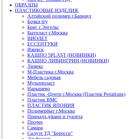
ОБРАЗЦЫ
ПЛАСТИКОВЫЕ ИЗДЕЛИЯ.
Алтайский полимер г.Барнаул
Бочки б/у
Бриг г.Энгельс
Бытпласт г.Москва
ВИОЛЕТ
ЕССЕНТУКИ
Ижевск
КАШПО 5PLAST (НОВИНКИ)
КАШПО ЛИВИНГРИН (НОВИНКИ)
Лимекс
М-Пластика г.Москва
Мебель садовая
Мультипласт
Нарышево
Пластик -Центр г.Москва (Пластик Репаблик)
Пластик ВМС
ПЛАСТИК ЯПОНИЯ
Полимербыт г.Москва
Принадл.д/ванн и туалета
Прочее
Самара
Силуэт ТД "Беросси"
Эльфпласт