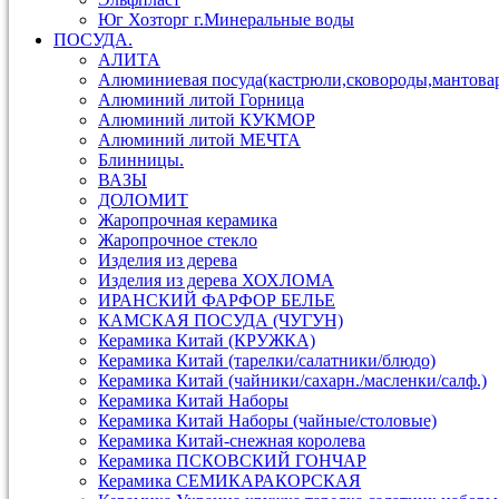
Юг Хозторг г.Минеральные воды
ПОСУДА.
АЛИТА
Алюминиевая посуда(кастрюли,сковороды,мантова
Алюминий литой Горница
Алюминий литой КУКМОР
Алюминий литой МЕЧТА
Блинницы.
ВАЗЫ
ДОЛОМИТ
Жаропрочная керамика
Жаропрочное стекло
Изделия из дерева
Изделия из дерева ХОХЛОМА
ИРАНСКИЙ ФАРФОР БЕЛЬЕ
КАМСКАЯ ПОСУДА (ЧУГУН)
Керамика Китай (КРУЖКА)
Керамика Китай (тарелки/салатники/блюдо)
Керамика Китай (чайники/сахарн./масленки/салф.)
Керамика Китай Наборы
Керамика Китай Наборы (чайные/столовые)
Керамика Китай-снежная королева
Керамика ПСКОВСКИЙ ГОНЧАР
Керамика СЕМИКАРАКОРСКАЯ