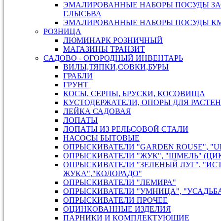
ЭМАЛИРОВАННЫЕ НАБОРЫ ПОСУДЫ ЗА
Г.ЛЫСЬВА
ЭМАЛИРОВАННЫЕ НАБОРЫ ПОСУДЫ КМК
РОЗНИЦА
ЛЮМИНАРК РОЗНИЧНЫЙ
МАГАЗИНЫ ТРАНЗИТ
САДОВО - ОГОРОДНЫЙ ИНВЕНТАРЬ
ВИЛЫ,ТЯПКИ,СОВКИ,БУРЫ
ГРАБЛИ
ГРУНТ
КОСЫ, СЕРПЫ, БРУСКИ, КОСОВИЩА
КУСТОДЕРЖАТЕЛИ, ОПОРЫ ДЛЯ РАСТЕ
ЛЕЙКА САДОВАЯ
ЛОПАТЫ
ЛОПАТЫ ИЗ РЕЛЬСОВОЙ СТАЛИ
НАСОСЫ БЫТОВЫЕ
ОПРЫСКИВАТЕЛИ "GARDEN ROUSE", "U
ОПРЫСКИВАТЕЛИ "ЖУК", "ШМЕЛЬ" (ЦИ
ОПРЫСКИВАТЕЛИ "ЗЕЛЕНЫЙ ЛУГ", "ИС
ЖУКА","КОЛОРАДО"
ОПРЫСКИВАТЕЛИ "ЛЕМИРА"
ОПРЫСКИВАТЕЛИ "УМНИЦА", "УСАДЬБ
ОПРЫСКИВАТЕЛИ ПРОЧЕЕ
ОЦИНКОВАННЫЕ ИЗДЕЛИЯ
ПАРНИКИ И КОМПЛЕКТУЮЩИЕ