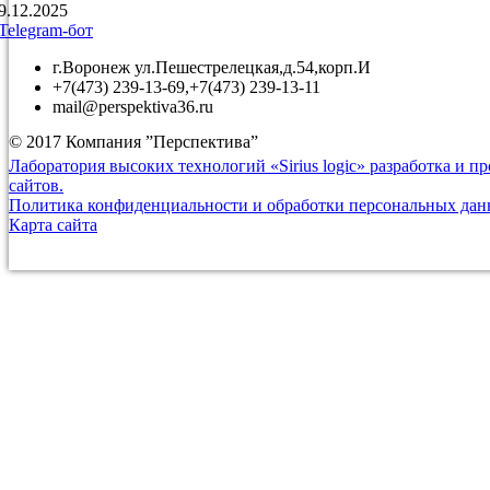
9.12.2025
Telegram-бот
г.Воронеж ул.Пешестрелецкая,д.54,корп.И
+7(473) 239-13-69,+7(473) 239-13-11
mail@perspektiva36.ru
© 2017 Компания ”Перспектива”
Лаборатория высоких технологий «Sirius logic» разработка и 
сайтов.
Политика конфиденциальности и обработки персональных да
Карта сайта