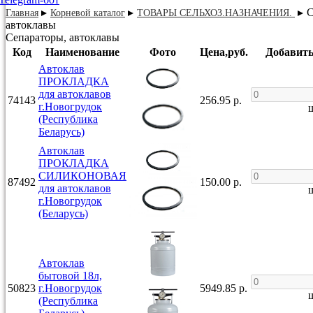
С
Главная
Корневой каталог
ТОВАРЫ СЕЛЬХОЗ.НАЗНАЧЕНИЯ.
автоклавы
Сепараторы, автоклавы
Код
Наименование
Фото
Цена,руб.
Добавить
Автоклав
ПРОКЛАДКА
для автоклавов
74143
256.95 р.
г.Новогрудок
ш
(Республика
Беларусь)
Автоклав
ПРОКЛАДКА
СИЛИКОНОВАЯ
87492
150.00 р.
для автоклавов
ш
г.Новогрудок
(Беларусь)
Автоклав
бытовой 18л,
50823
г.Новогрудок
5949.85 р.
ш
(Республика