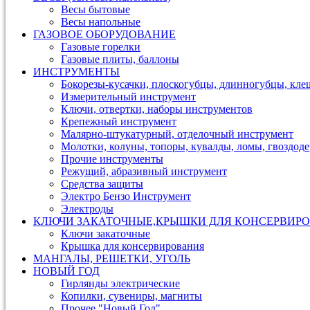
Весы бытовые
Весы напольные
ГАЗОВОЕ ОБОРУДОВАНИЕ
Газовые горелки
Газовые плиты, баллоны
ИНСТРУМЕНТЫ
Бокорезы-кусачки, плоскогубцы, длинногубцы, кле
Измерительный инструмент
Ключи, отвертки, наборы инструментов
Крепежный инструмент
Малярно-штукатурный, отделочный инструмент
Молотки, колуны, топоры, кувалды, ломы, гвоздод
Прочие инструменты
Режущий, абразивный инструмент
Средства защиты
Электро Бензо Инструмент
Электроды
КЛЮЧИ ЗАКАТОЧНЫЕ,КРЫШКИ ДЛЯ КОНСЕРВИРО
Ключи закаточные
Крышка для консервирования
МАНГАЛЫ, РЕШЕТКИ, УГОЛЬ
НОВЫЙ ГОД
Гирлянды электрические
Копилки, сувениры, магниты
Прочее "Новый Год"