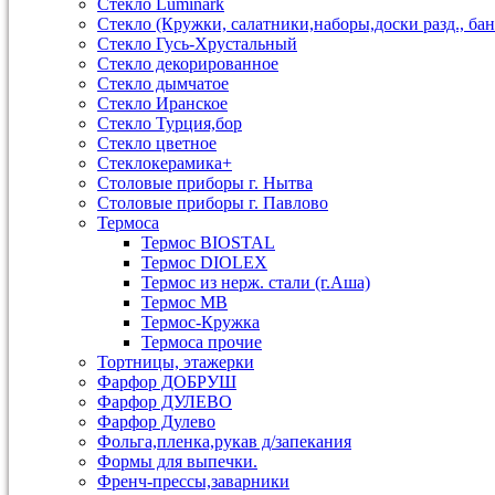
Стекло Luminark
Стекло (Кружки, салатники,наборы,доски разд., бан
Стекло Гусь-Хрустальный
Стекло декорированное
Стекло дымчатое
Стекло Иранское
Стекло Турция,бор
Стекло цветное
Стеклокерамика+
Столовые приборы г. Нытва
Столовые приборы г. Павлово
Термоса
Термос BIOSTAL
Термос DIOLEX
Термос из нерж. стали (г.Аша)
Термос МВ
Термос-Кружка
Термоса прочие
Тортницы, этажерки
Фарфор ДОБРУШ
Фарфор ДУЛЕВО
Фарфор Дулево
Фольга,пленка,рукав д/запекания
Формы для выпечки.
Френч-прессы,заварники