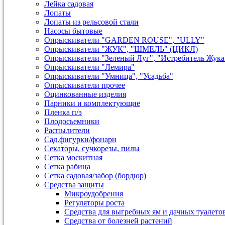
Лейка садовая
Лопаты
Лопаты из рельсовой стали
Насосы бытовые
Опрыскиватели "GARDEN ROUSE", "ULLY"
Опрыскиватели "ЖУК", "ШМЕЛЬ" (ЦИКЛ)
Опрыскиватели "Зеленый Луг", "Истребитель Жука
Опрыскиватели "Лемира"
Опрыскиватели "Умница", "Усадьба"
Опрыскиватели прочее
Оцинкованные изделия
Парники и комплектующие
Пленка п/э
Плодосьемники
Распылители
Сад.фигурки/фонари
Секаторы, сучкорезы, пилы
Сетка москитная
Сетка рабица
Сетка садовая/забор (бордюр)
Средства защиты
Микроудобрения
Регуляторы роста
Средства для выгребных ям и дачных туалето
Средства от болезней растений