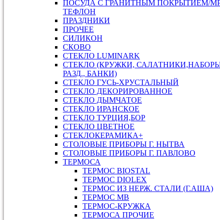
ПОСУДА С ГРАНИТНЫМ ПОКРЫТИЕМ/М
ТЕФЛОН
ПРАЗДНИКИ
ПРОЧЕЕ
СИЛИКОН
СКОВО
СТЕКЛО LUMINARK
СТЕКЛО (КРУЖКИ, САЛАТНИКИ,НАБОР
РАЗД., БАНКИ)
СТЕКЛО ГУСЬ-ХРУСТАЛЬНЫЙ
СТЕКЛО ДЕКОРИРОВАННОЕ
СТЕКЛО ДЫМЧАТОЕ
СТЕКЛО ИРАНСКОЕ
СТЕКЛО ТУРЦИЯ,БОР
СТЕКЛО ЦВЕТНОЕ
СТЕКЛОКЕРАМИКА+
СТОЛОВЫЕ ПРИБОРЫ Г. НЫТВА
СТОЛОВЫЕ ПРИБОРЫ Г. ПАВЛОВО
ТЕРМОСА
ТЕРМОС BIOSTAL
ТЕРМОС DIOLEX
ТЕРМОС ИЗ НЕРЖ. СТАЛИ (Г.АША)
ТЕРМОС МВ
ТЕРМОС-КРУЖКА
ТЕРМОСА ПРОЧИЕ