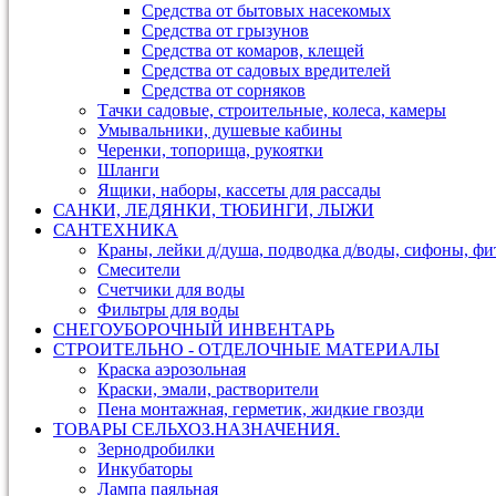
Средства от бытовых насекомых
Средства от грызунов
Средства от комаров, клещей
Средства от садовых вредителей
Средства от сорняков
Тачки садовые, строительные, колеса, камеры
Умывальники, душевые кабины
Черенки, топорища, рукоятки
Шланги
Ящики, наборы, кассеты для рассады
САНКИ, ЛЕДЯНКИ, ТЮБИНГИ, ЛЫЖИ
САНТЕХНИКА
Краны, лейки д/душа, подводка д/воды, сифоны, ф
Смесители
Счетчики для воды
Фильтры для воды
СНЕГОУБОРОЧНЫЙ ИНВЕНТАРЬ
СТРОИТЕЛЬНО - ОТДЕЛОЧНЫЕ МАТЕРИАЛЫ
Краска аэрозольная
Краски, эмали, растворители
Пена монтажная, герметик, жидкие гвозди
ТОВАРЫ СЕЛЬХОЗ.НАЗНАЧЕНИЯ.
Зернодробилки
Инкубаторы
Лампа паяльная