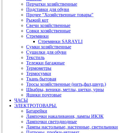
Перчатки хозяйственные
Подставки для обуви
Прочее "Хозяйственные товары"
Рыжий кот
Свечи хозяйственные
Совки хозяйственные
Стремянки
Стремянки SARAYLI
Сумки хозяйственные
Сушилки для обуви
Текстиль
Тележки багажные
Термометры
Термосумки
Ткань бытовая
Тросы хозяйственные (нить,фал,шнур.)
Швабры, веники, метлы, щетки, урны
Ящики почтовые
ЧАСЫ
ЭЛЕКТРОТОВАРЫ.
Батарейки
Лампочки накаливания, лампы ИКЗК
Лампочки светодиодные
Лампы настольные, настенные, светильники
Патроны, пробки-автомат