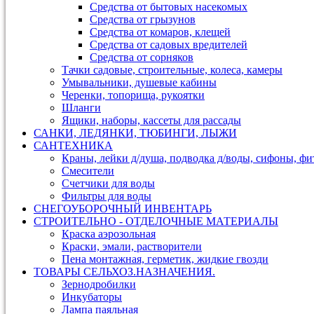
Средства от бытовых насекомых
Средства от грызунов
Средства от комаров, клещей
Средства от садовых вредителей
Средства от сорняков
Тачки садовые, строительные, колеса, камеры
Умывальники, душевые кабины
Черенки, топорища, рукоятки
Шланги
Ящики, наборы, кассеты для рассады
САНКИ, ЛЕДЯНКИ, ТЮБИНГИ, ЛЫЖИ
САНТЕХНИКА
Краны, лейки д/душа, подводка д/воды, сифоны, ф
Смесители
Счетчики для воды
Фильтры для воды
СНЕГОУБОРОЧНЫЙ ИНВЕНТАРЬ
СТРОИТЕЛЬНО - ОТДЕЛОЧНЫЕ МАТЕРИАЛЫ
Краска аэрозольная
Краски, эмали, растворители
Пена монтажная, герметик, жидкие гвозди
ТОВАРЫ СЕЛЬХОЗ.НАЗНАЧЕНИЯ.
Зернодробилки
Инкубаторы
Лампа паяльная