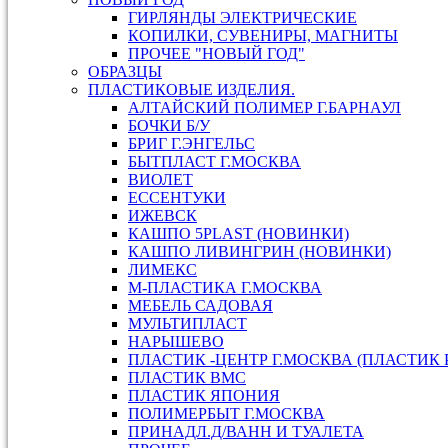
ГИРЛЯНДЫ ЭЛЕКТРИЧЕСКИЕ
КОПИЛКИ, СУВЕНИРЫ, МАГНИТЫ
ПРОЧЕЕ "НОВЫЙ ГОД"
ОБРАЗЦЫ
ПЛАСТИКОВЫЕ ИЗДЕЛИЯ.
АЛТАЙСКИЙ ПОЛИМЕР Г.БАРНАУЛ
БОЧКИ Б/У
БРИГ Г.ЭНГЕЛЬС
БЫТПЛАСТ Г.МОСКВА
ВИОЛЕТ
ЕССЕНТУКИ
ИЖЕВСК
КАШПО 5PLAST (НОВИНКИ)
КАШПО ЛИВИНГРИН (НОВИНКИ)
ЛИМЕКС
М-ПЛАСТИКА Г.МОСКВА
МЕБЕЛЬ САДОВАЯ
МУЛЬТИПЛАСТ
НАРЫШЕВО
ПЛАСТИК -ЦЕНТР Г.МОСКВА (ПЛАСТИК 
ПЛАСТИК ВМС
ПЛАСТИК ЯПОНИЯ
ПОЛИМЕРБЫТ Г.МОСКВА
ПРИНАДЛ.Д/ВАНН И ТУАЛЕТА