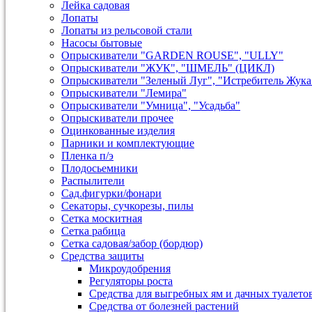
Лейка садовая
Лопаты
Лопаты из рельсовой стали
Насосы бытовые
Опрыскиватели "GARDEN ROUSE", "ULLY"
Опрыскиватели "ЖУК", "ШМЕЛЬ" (ЦИКЛ)
Опрыскиватели "Зеленый Луг", "Истребитель Жука
Опрыскиватели "Лемира"
Опрыскиватели "Умница", "Усадьба"
Опрыскиватели прочее
Оцинкованные изделия
Парники и комплектующие
Пленка п/э
Плодосьемники
Распылители
Сад.фигурки/фонари
Секаторы, сучкорезы, пилы
Сетка москитная
Сетка рабица
Сетка садовая/забор (бордюр)
Средства защиты
Микроудобрения
Регуляторы роста
Средства для выгребных ям и дачных туалето
Средства от болезней растений