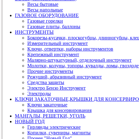
Весы бытовые
Весы напольные
ГАЗОВОЕ ОБОРУДОВАНИЕ
Газовые горелки
Газовые плиты, баллоны
ИНСТРУМЕНТЫ
Бокорезы-кусачки, плоскогубцы, длинногубцы, кле
Измерительный инструмент
Ключи, отвертки, наборы инструментов
Крепежный инструмент
Малярно-штукатурный, отделочный инструмент
Молотки, колуны, топоры, кувалды, ломы, гвоздод
Прочие инструменты
Режущий, абразивный инструмент
Средства защиты
Электро Бензо Инструмент
Электроды
КЛЮЧИ ЗАКАТОЧНЫЕ,КРЫШКИ ДЛЯ КОНСЕРВИРО
Ключи закаточные
Крышка для консервирования
МАНГАЛЫ, РЕШЕТКИ, УГОЛЬ
НОВЫЙ ГОД
Гирлянды электрические
Копилки, сувениры, магниты
Прочее "Новый Год"