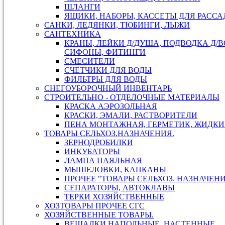
ШЛАНГИ
ЯЩИКИ, НАБОРЫ, КАССЕТЫ ДЛЯ РАСС
САНКИ, ЛЕДЯНКИ, ТЮБИНГИ, ЛЫЖИ
САНТЕХНИКА
КРАНЫ, ЛЕЙКИ Д/ДУША, ПОДВОДКА Д/В
СИФОНЫ, ФИТИНГИ
СМЕСИТЕЛИ
СЧЕТЧИКИ ДЛЯ ВОДЫ
ФИЛЬТРЫ ДЛЯ ВОДЫ
СНЕГОУБОРОЧНЫЙ ИНВЕНТАРЬ
СТРОИТЕЛЬНО - ОТДЕЛОЧНЫЕ МАТЕРИАЛЫ
КРАСКА АЭРОЗОЛЬНАЯ
КРАСКИ, ЭМАЛИ, РАСТВОРИТЕЛИ
ПЕНА МОНТАЖНАЯ, ГЕРМЕТИК, ЖИДКИ
ТОВАРЫ СЕЛЬХОЗ.НАЗНАЧЕНИЯ.
ЗЕРНОДРОБИЛКИ
ИНКУБАТОРЫ
ЛАМПА ПАЯЛЬНАЯ
МЫШЕЛОВКИ, КАПКАНЫ
ПРОЧЕЕ "ТОВАРЫ СЕЛЬХОЗ. НАЗНАЧЕН
СЕПАРАТОРЫ, АВТОКЛАВЫ
ТЕРКИ ХОЗЯЙСТВЕННЫЕ
ХОЗТОВАРЫ ПРОЧЕЕ СГС
ХОЗЯЙСТВЕННЫЕ ТОВАРЫ.
ВЕШАЛКИ НАПОЛЬНЫЕ, НАСТЕННЫЕ