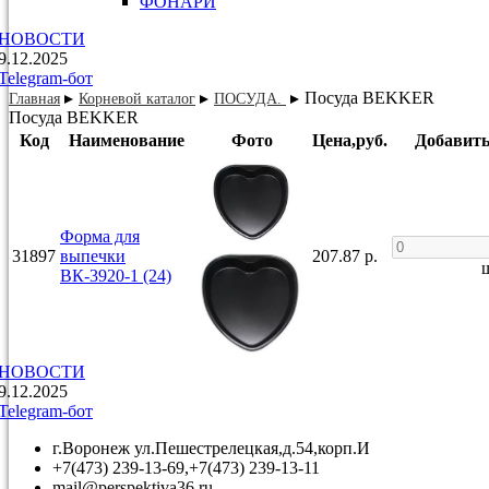
ФОНАРИ
НОВОСТИ
9.12.2025
Telegram-бот
Посуда ВEKKER
Главная
Корневой каталог
ПОСУДА.
Посуда ВEKKER
Код
Наименование
Фото
Цена,руб.
Добавить
Форма для
31897
выпечки
207.87 р.
ш
ВК-3920-1 (24)
НОВОСТИ
9.12.2025
Telegram-бот
г.Воронеж ул.Пешестрелецкая,д.54,корп.И
+7(473) 239-13-69,+7(473) 239-13-11
mail@perspektiva36.ru