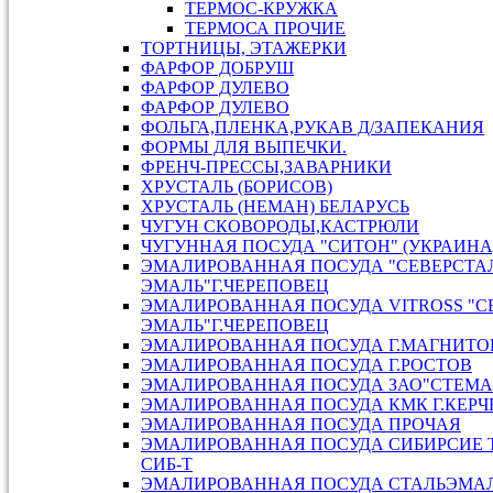
ТЕРМОС-КРУЖКА
ТЕРМОСА ПРОЧИЕ
ТОРТНИЦЫ, ЭТАЖЕРКИ
ФАРФОР ДОБРУШ
ФАРФОР ДУЛЕВО
ФАРФОР ДУЛЕВО
ФОЛЬГА,ПЛЕНКА,РУКАВ Д/ЗАПЕКАНИЯ
ФОРМЫ ДЛЯ ВЫПЕЧКИ.
ФРЕНЧ-ПРЕССЫ,ЗАВАРНИКИ
ХРУСТАЛЬ (БОРИСОВ)
ХРУСТАЛЬ (НЕМАН) БЕЛАРУСЬ
ЧУГУН СКОВОРОДЫ,КАСТРЮЛИ
ЧУГУННАЯ ПОСУДА "СИТОН" (УКРАИНА
ЭМАЛИРОВАННАЯ ПОСУДА "СЕВЕРСТАЛ
ЭМАЛЬ"Г.ЧЕРЕПОВЕЦ
ЭМАЛИРОВАННАЯ ПОСУДА VITROSS "С
ЭМАЛЬ"Г.ЧЕРЕПОВЕЦ
ЭМАЛИРОВАННАЯ ПОСУДА Г.МАГНИТО
ЭМАЛИРОВАННАЯ ПОСУДА Г.РОСТОВ
ЭМАЛИРОВАННАЯ ПОСУДА ЗАО"СТЕМА"
ЭМАЛИРОВАННАЯ ПОСУДА КМК Г.КЕРЧ
ЭМАЛИРОВАННАЯ ПОСУДА ПРОЧАЯ
ЭМАЛИРОВАННАЯ ПОСУДА СИБИРСИЕ 
СИБ-Т
ЭМАЛИРОВАННАЯ ПОСУДА СТАЛЬЭМАЛ