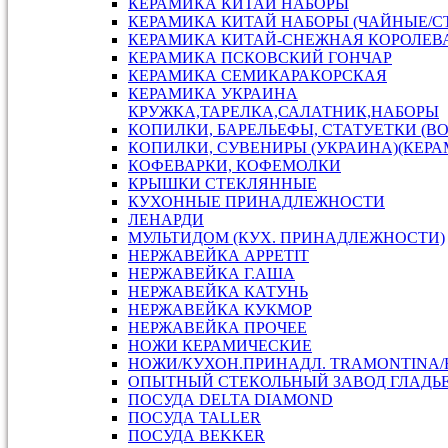
КЕРАМИКА КИТАЙ НАБОРЫ
КЕРАМИКА КИТАЙ НАБОРЫ (ЧАЙНЫЕ/С
КЕРАМИКА КИТАЙ-СНЕЖНАЯ КОРОЛЕВ
КЕРАМИКА ПСКОВСКИЙ ГОНЧАР
КЕРАМИКА СЕМИКАРАКОРСКАЯ
КЕРАМИКА УКРАИНА
КРУЖКА,ТАРЕЛКА,САЛАТНИК,НАБОРЫ
КОПИЛКИ, БАРЕЛЬЕФЫ, СТАТУЕТКИ (В
КОПИЛКИ, СУВЕНИРЫ (УКРАИНА)(КЕРА
КОФЕВАРКИ, КОФЕМОЛКИ
КРЫШКИ СТЕКЛЯННЫЕ
КУХОННЫЕ ПРИНАДЛЕЖНОСТИ
ЛЕНАРДИ
МУЛЬТИДОМ (КУХ. ПРИНАДЛЕЖНОСТИ)
НЕРЖАВЕЙКА APPETIT
НЕРЖАВЕЙКА Г.АША
НЕРЖАВЕЙКА КАТУНЬ
НЕРЖАВЕЙКА КУКМОР
НЕРЖАВЕЙКА ПРОЧЕЕ
НОЖИ КЕРАМИЧЕСКИЕ
НОЖИ/КУХОН.ПРИНАДЛ. TRAMONTINA
ОПЫТНЫЙ СТЕКОЛЬНЫЙ ЗАВОД ГЛАДЬ
ПОСУДА DELTA DIAMOND
ПОСУДА TALLER
ПОСУДА ВEKKER