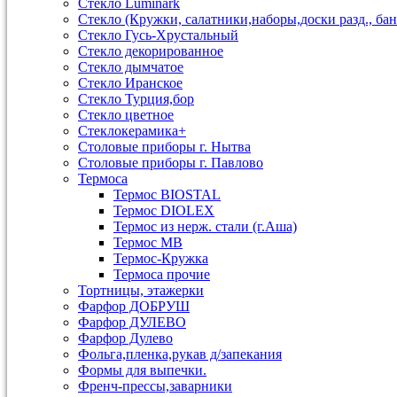
Стекло Luminark
Стекло (Кружки, салатники,наборы,доски разд., бан
Стекло Гусь-Хрустальный
Стекло декорированное
Стекло дымчатое
Стекло Иранское
Стекло Турция,бор
Стекло цветное
Стеклокерамика+
Столовые приборы г. Нытва
Столовые приборы г. Павлово
Термоса
Термос BIOSTAL
Термос DIOLEX
Термос из нерж. стали (г.Аша)
Термос МВ
Термос-Кружка
Термоса прочие
Тортницы, этажерки
Фарфор ДОБРУШ
Фарфор ДУЛЕВО
Фарфор Дулево
Фольга,пленка,рукав д/запекания
Формы для выпечки.
Френч-прессы,заварники