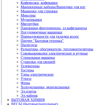
Кофемолки, кофеварки
Маникюрные наборы/Ванночки для ног
Машинки для стрижки
Миксеры
Мультиварки
Мясорубки
Пароварки,фритюрницы, эл.вафельницы
Посудомоечные машинки
Принадлежности для укладки волос
Прочее "Бытовая техника"
Пылесосы
Радиаторы, обогреватели, тепловентиляторы
Соковыжималки электрические и ручные
Стиральные машины
Сушилки для овощей
Телевизоры
Тостеры
Тэны электрические
Утюги
Фены
Холодильники, морозильники
Эл.плиты
Эл.чайник
БЫТОВАЯ ХИМИЯ
ВЕСЫ (бытовые/напольные)