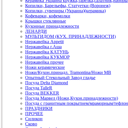
Керамика Украина кружка,тарелка,салатник,наборы
Копилки, Барельефы, Статуетки (Воронеж)
Копилки, сувениры (Украина)(керамика)
Кофеварки, кофемолки
Крышки стеклянные
Кухонные принадлежности
ЛЕНАРДИ
МУЛЬТИДОМ (КУХ. ПРИНАДЛЕЖНОСТИ)
Нержавейка Appetit
Нержавейка г.Аша
Нержавейка КАТУНЬ
Нержавейка КУКМОР
Нержавейка прочее
Ножи керамические
Ножи/Кухон.принадл. Tramontina/Ножи МВ
Опытный Стекольный Завод гладье
Посуда Delta Diamond
Посуда TalleR
Посуда ВEKKER
Посуда Марвел (Ножи,Кухон.принадлежности)
Посуда с гранитным покрытием/мраморным/тефлон
ПРАЗДНИКИ
ПРОЧЕЕ
Силикон
Сково