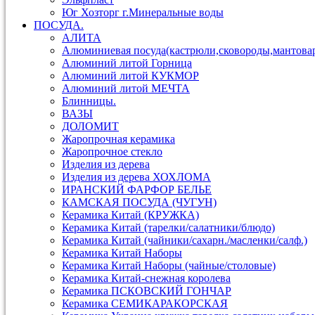
Юг Хозторг г.Минеральные воды
ПОСУДА.
АЛИТА
Алюминиевая посуда(кастрюли,сковороды,мантова
Алюминий литой Горница
Алюминий литой КУКМОР
Алюминий литой МЕЧТА
Блинницы.
ВАЗЫ
ДОЛОМИТ
Жаропрочная керамика
Жаропрочное стекло
Изделия из дерева
Изделия из дерева ХОХЛОМА
ИРАНСКИЙ ФАРФОР БЕЛЬЕ
КАМСКАЯ ПОСУДА (ЧУГУН)
Керамика Китай (КРУЖКА)
Керамика Китай (тарелки/салатники/блюдо)
Керамика Китай (чайники/сахарн./масленки/салф.)
Керамика Китай Наборы
Керамика Китай Наборы (чайные/столовые)
Керамика Китай-снежная королева
Керамика ПСКОВСКИЙ ГОНЧАР
Керамика СЕМИКАРАКОРСКАЯ