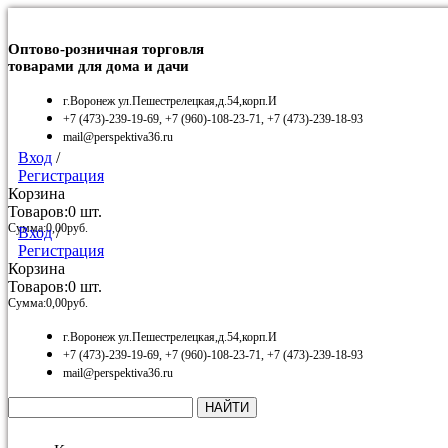
Оптово-розничная торговля
товарами для дома и дачи
г.Воронеж ул.Пешестрелецкая,д.54,корп.И
+7 (473)-239-19-69, +7 (960)-108-23-71, +7 (473)-239-18-93
mail@perspektiva36.ru
Вход
/
Регистрация
Корзина
Товаров:
0
шт.
Сумма:
0,00
руб.
Вход
/
Регистрация
Корзина
Товаров:
0
шт.
Сумма:
0,00
руб.
г.Воронеж ул.Пешестрелецкая,д.54,корп.И
+7 (473)-239-19-69, +7 (960)-108-23-71, +7 (473)-239-18-93
mail@perspektiva36.ru