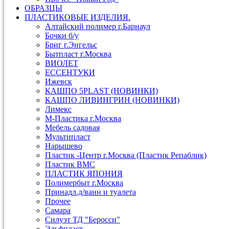
ОБРАЗЦЫ
ПЛАСТИКОВЫЕ ИЗДЕЛИЯ.
Алтайский полимер г.Барнаул
Бочки б/у
Бриг г.Энгельс
Бытпласт г.Москва
ВИОЛЕТ
ЕССЕНТУКИ
Ижевск
КАШПО 5PLAST (НОВИНКИ)
КАШПО ЛИВИНГРИН (НОВИНКИ)
Лимекс
М-Пластика г.Москва
Мебель садовая
Мультипласт
Нарышево
Пластик -Центр г.Москва (Пластик Репаблик)
Пластик ВМС
ПЛАСТИК ЯПОНИЯ
Полимербыт г.Москва
Принадл.д/ванн и туалета
Прочее
Самара
Силуэт ТД "Беросси"
Эльфпласт