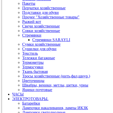
Пакеты
Перчатки хозяйственные
Подставки для обуви
Прочее "Хозяйственные товары"
Рыжий кот
Свечи хозяйственные
Совки хозяйственные
Стремянки
Стремянки SARAYLI
Сумки хозяйственные
Сушилки для обуви
Текстиль
Тележки багажные
Термометры
Термосумки
Ткань бытовая
Тросы хозяйственные (нить,фал,шнур.)
Цветочницы
Швабры, веники, метлы, щетки, урны
Ящики почтовые
ЧАСЫ
ЭЛЕКТРОТОВАРЫ.
Батарейки
Лампочки накаливания, лампы ИКЗК
Лампочки светодиодные