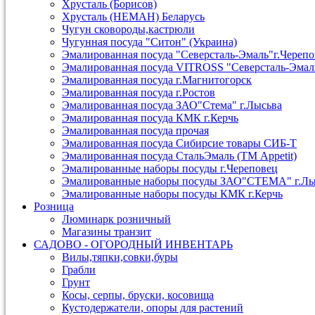
Хрусталь (Борисов)
Хрусталь (НЕМАН) Беларусь
Чугун сковороды,кастрюли
Чугунная посуда "Ситон" (Украина)
Эмалированная посуда "Северсталь-Эмаль"г.Череп
Эмалированная посуда VITROSS "Северсталь-Эмал
Эмалированная посуда г.Магнитогорск
Эмалированная посуда г.Ростов
Эмалированная посуда ЗАО"Стема" г.Лысьва
Эмалированная посуда КМК г.Керчь
Эмалированная посуда прочая
Эмалированная посуда Сибирсие товары СИБ-Т
Эмалированная посуда СтальЭмаль (ТМ Appetit)
Эмалированные наборы посуды г.Череповец
Эмалированные наборы посуды ЗАО"СТЕМА" г.Лы
Эмалированные наборы посуды КМК г.Керчь
Розница
Люминарк розничный
Магазины транзит
САДОВО - ОГОРОДНЫЙ ИНВЕНТАРЬ
Вилы,тяпки,совки,буры
Грабли
Грунт
Косы, серпы, бруски, косовища
Кустодержатели, опоры для растений