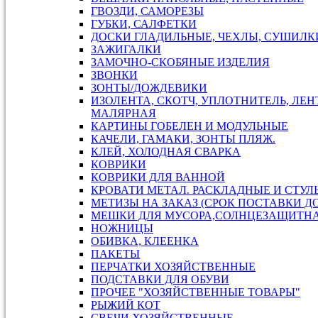
ГВОЗДИ, САМОРЕЗЫ
ГУБКИ, САЛФЕТКИ
ДОСКИ ГЛАДИЛЬНЫЕ, ЧЕХЛЫ, СУШИЛКИ
ЗАЖИГАЛКИ
ЗАМОЧНО-СКОБЯНЫЕ ИЗДЕЛИЯ
ЗВОНКИ
ЗОНТЫ/ДОЖДЕВИКИ
ИЗОЛЕНТА, СКОТЧ, УПЛОТНИТЕЛЬ, ЛЕН
МАЛЯРНАЯ
КАРТИНЫ ГОБЕЛЕН И МОДУЛЬНЫЕ
КАЧЕЛИ, ГАМАКИ, ЗОНТЫ ПЛЯЖ.
КЛЕЙ, ХОЛОДНАЯ СВАРКА
КОВРИКИ
КОВРИКИ ДЛЯ ВАННОЙ
КРОВАТИ МЕТАЛ. РАСКЛАДНЫЕ И СТУЛ
МЕТИЗЫ НА ЗАКАЗ (СРОК ПОСТАВКИ ДО
МЕШКИ ДЛЯ МУСОРА,СОЛНЦЕЗАЩИТН
НОЖНИЦЫ
ОБИВКА, КЛЕЕНКА
ПАКЕТЫ
ПЕРЧАТКИ ХОЗЯЙСТВЕННЫЕ
ПОДСТАВКИ ДЛЯ ОБУВИ
ПРОЧЕЕ "ХОЗЯЙСТВЕННЫЕ ТОВАРЫ"
РЫЖИЙ КОТ
СВЕЧИ ХОЗЯЙСТВЕННЫЕ